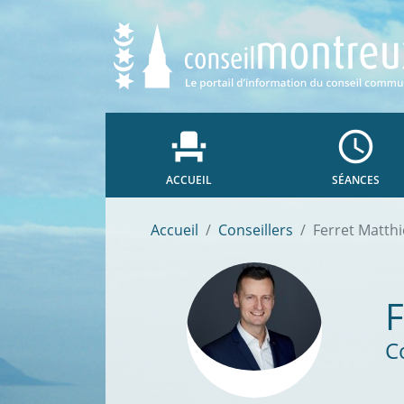
event_seat
access_time
ACCUEIL
SÉANCES
Accueil
Conseillers
Ferret Matth
C