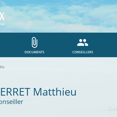
attach_file
people
DOCUMENTS
CONSEILLERS
ieu
FERRET
Matthieu
onseiller