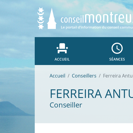
event_seat
access_time
ACCUEIL
SÉANCES
Accueil
Conseillers
Ferreira Ant
FERREIRA ANT
Conseiller