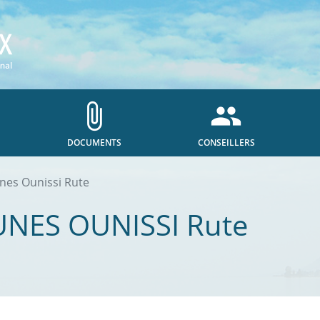
attach_file
people
DOCUMENTS
CONSEILLERS
unes Ounissi Rute
UNES OUNISSI
Rute