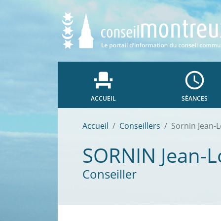
event_seat
access_time
ACCUEIL
SÉANCES
Accueil
Conseillers
Sornin Jean-L
SORNIN
Jean-L
Conseiller