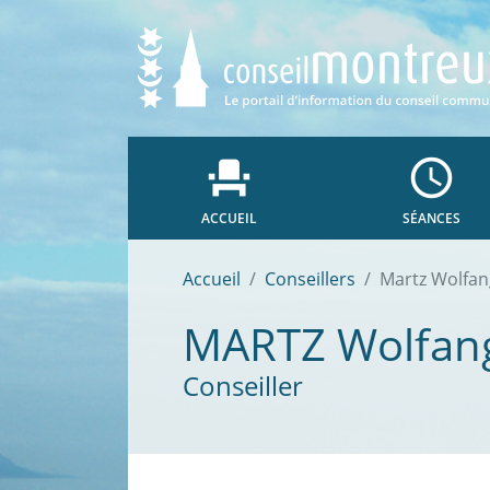
event_seat
access_time
ACCUEIL
SÉANCES
Accueil
Conseillers
Martz Wolfan
MARTZ
Wolfan
Conseiller