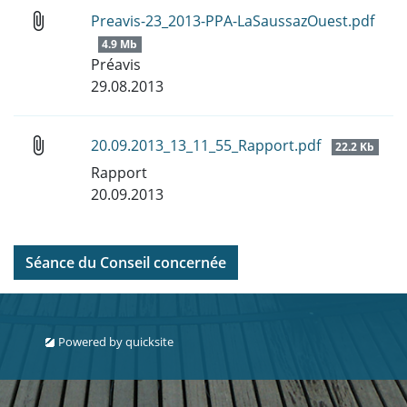
attach_file
Preavis-23_2013-PPA-LaSaussazOuest.pdf
4.9 Mb
Préavis
29.08.2013
attach_file
20.09.2013_13_11_55_Rapport.pdf
22.2 Kb
Rapport
20.09.2013
Séance du Conseil concernée
Powered by
quicksite