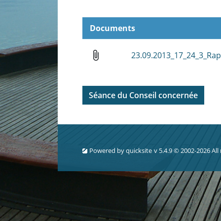
Documents
attach_file
23.09.2013_17_24_3_Ra
Séance du Conseil concernée
Powered by
quicksite
v 5.4.9 © 2002-2026 All