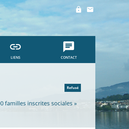
lock
mail
link
chat
LIENS
CONTACT
Refusé
 familles inscrites sociales »