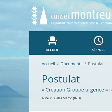
event_seat
access_time
ACCUEIL
SÉANCES
Accueil
Documents
Postulat
Postulat
« Création Groupe urgence = ré
Auteur : Gilles Marco (IND)