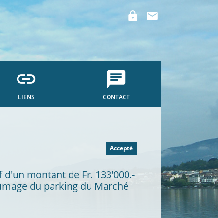
lock
mail
link
chat
LIENS
CONTACT
Accepté
if d'un montant de Fr. 133'000.-
nfumage du parking du Marché