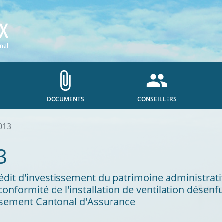
attach_file
people
DOCUMENTS
CONSEILLERS
013
3
 crédit d'investissement du patrimoine administrat
nformité de l'installation de ventilation dése
lissement Cantonal d'Assurance