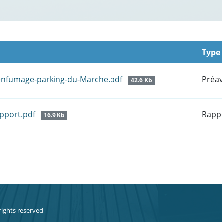
Type
senfumage-parking-du-Marche.pdf
Préav
42.6 Kb
apport.pdf
Rapp
16.9 Kb
 rights reserved