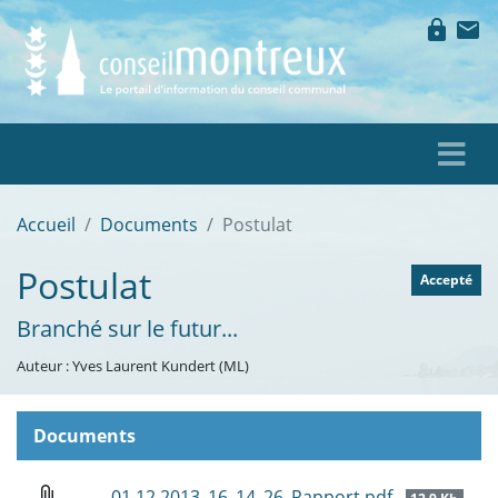
lock
mail
Accueil
Documents
Postulat
Postulat
Accepté
Branché sur le futur...
Auteur : Yves Laurent Kundert (ML)
Documents
attach_file
01.12.2013_16_14_26_Rapport.pdf