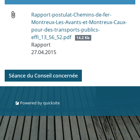
attach_file
Rapport-postulat-Chemins-de-fer-
Montreux-Les-Avants-et-Montreux-Caux-
pour-des-transports-publics-
effi_13_56_52.pdf
14.2 Kb
Rapport
27.04.2015
Séance du Conseil concernée
Powered by
quicksite