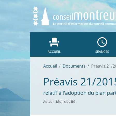
event_seat
access_time
ACCUEIL
SÉANCES
Accueil
Documents
Préavis 21/2
Préavis 21/201
relatif à l'adoption du plan par
Auteur : Municipalité