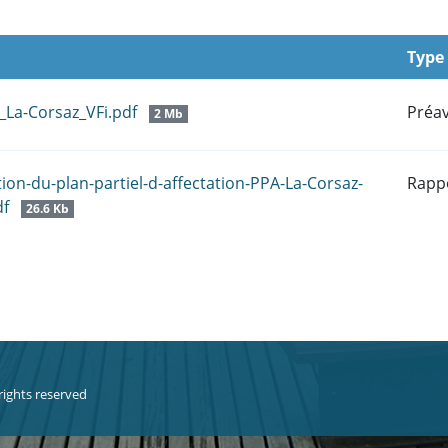
Type
_La-Corsaz_VFi.pdf
Préav
2 Mb
tion-du-plan-partiel-d-affectation-PPA-La-Corsaz-
Rapp
df
26.6 Kb
 rights reserved