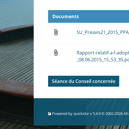
Documents
attach_file
SU_Preavis21_2015_PPA
attach_file
Rapport-relatif-a-l-adop
_08.06.2015_15_53_35.p
Séance du Conseil concernée
Powered by
quicksite
v 5.4.9 © 2002-2026 All