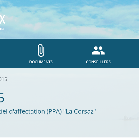
attach_file
people
DOCUMENTS
CONSEILLERS
015
5
tiel d'affectation (PPA) "La Corsaz"