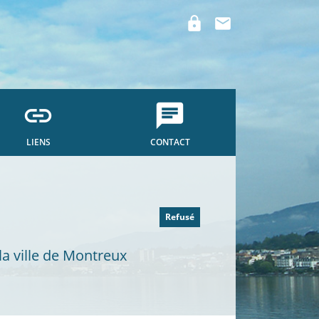
lock
mail
link
chat
LIENS
CONTACT
Refusé
la ville de Montreux