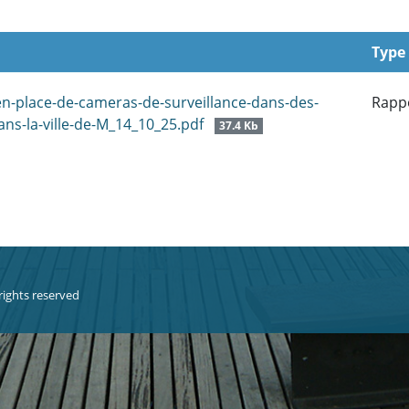
Type
en-place-de-cameras-de-surveillance-dans-des-
Rapp
ans-la-ville-de-M_14_10_25.pdf
37.4 Kb
 rights reserved