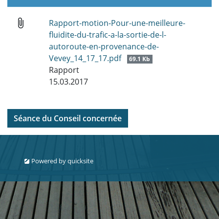
attach_file
Rapport-motion-Pour-une-meilleure-
fluidite-du-trafic-a-la-sortie-de-l-
autoroute-en-provenance-de-
Vevey_14_17_17.pdf
69.1 Kb
Rapport
15.03.2017
Séance du Conseil concernée
Powered by
quicksite