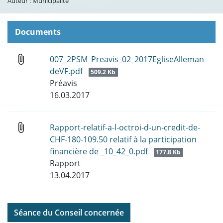
Auteur : Municipalité
Documents
attach_file
007_2PSM_Preavis_02_2017EgliseAlleman
deVF.pdf
509.2 Kb
Préavis
16.03.2017
attach_file
Rapport-relatif-a-l-octroi-d-un-credit-de-
CHF-180-109.50 relatif à la participation
financière de _10_42_0.pdf
177.8 Kb
Rapport
13.04.2017
Séance du Conseil concernée