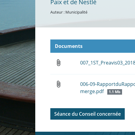
Paix et de Nestlé
Auteur : Municipalité
Documents
attach_file
007_1ST_Preavis03_201
attach_file
006-09-RapportduRappor
merge.pdf
1.1 Mb
Séance du Conseil concernée