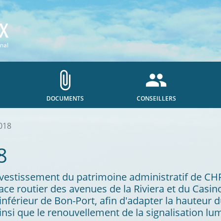
attach_file
people
DOCUMENTS
CONSEILLERS
018
8
 d'investissement du patrimoine administratif de 
pace routier des avenues de la Riviera et du Casin
nférieur de Bon-Port, afin d'adapter la hauteur d
ainsi que le renouvellement de la signalisation lu