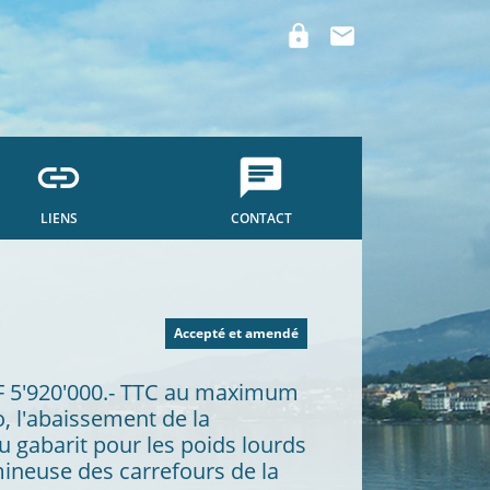
lock
mail
link
chat
LIENS
CONTACT
Accepté et amendé
CHF 5'920'000.- TTC au maximum
o, l'abaissement de la
u gabarit pour les poids lourds
mineuse des carrefours de la