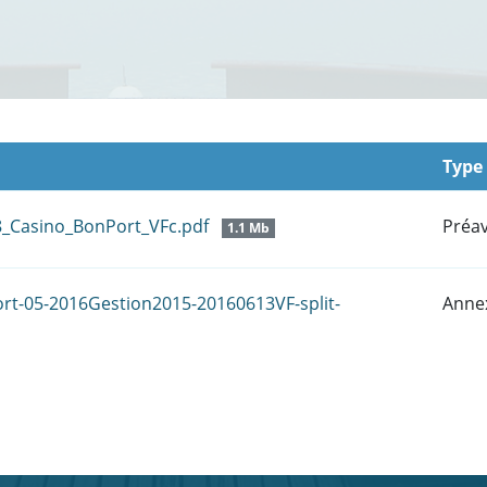
Type
8_Casino_BonPort_VFc.pdf
Préav
1.1 Mb
t-05-2016Gestion2015-20160613VF-split-
Anne