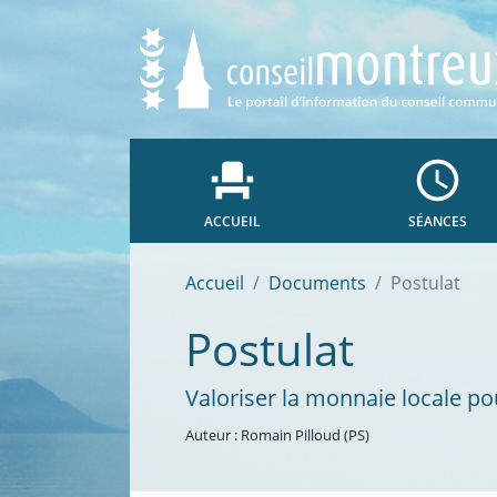
event_seat
access_time
ACCUEIL
SÉANCES
Accueil
Documents
Postulat
Postulat
Valoriser la monnaie locale p
Auteur : Romain Pilloud (PS)