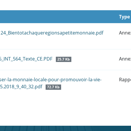
Type
124_Bientotachaqueregionsapetitemonnaie.pdf
Anne
16_INT_564_Texte_CE.PDF
Anne
25.7 Kb
ser-la-monnaie-locale-pour-promouvoir-la-vie-
Rapp
5.2018_9_40_32.pdf
72.7 Kb