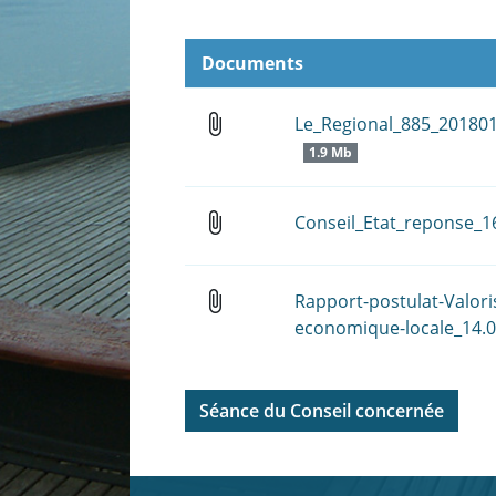
Documents
attach_file
Le_Regional_885_20180
1.9 Mb
attach_file
Conseil_Etat_reponse_
attach_file
Rapport-postulat-Valori
economique-locale_14.0
Séance du Conseil concernée