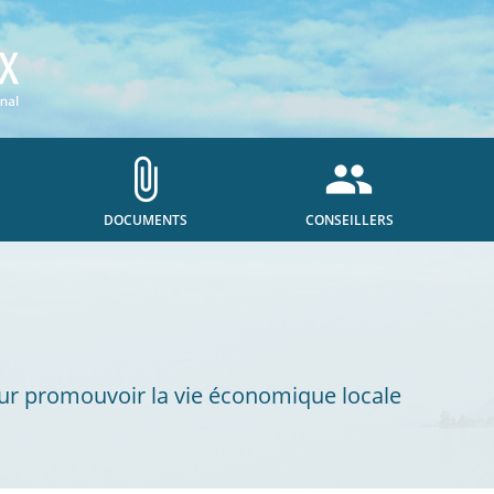
attach_file
people
DOCUMENTS
CONSEILLERS
our promouvoir la vie économique locale