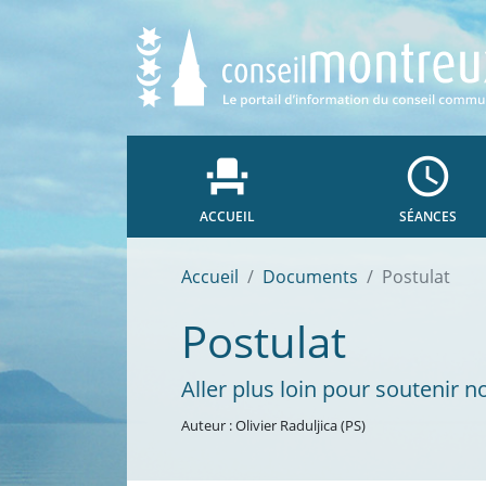
event_seat
access_time
ACCUEIL
SÉANCES
Accueil
Documents
Postulat
Postulat
Aller plus loin pour soutenir n
Auteur : Olivier Raduljica (PS)