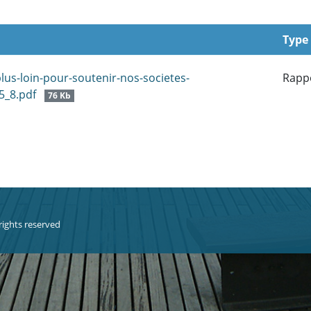
Type
plus-loin-pour-soutenir-nos-societes-
Rapp
55_8.pdf
76 Kb
 rights reserved