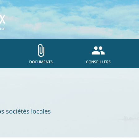
attach_file
people
DOCUMENTS
CONSEILLERS
os sociétés locales