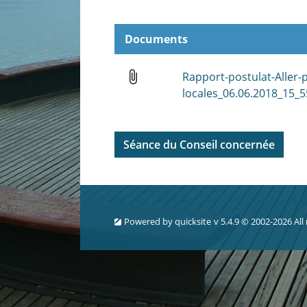
Documents
attach_file
Rapport-postulat-Aller-
locales_06.06.2018_15_
Séance du Conseil concernée
Powered by
quicksite
v 5.4.9 © 2002-2026 All