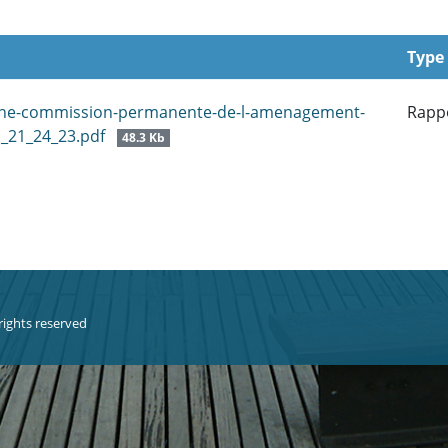
Type
une-commission-permanente-de-l-amenagement-
Rapp
1_21_24_23.pdf
48.3 Kb
 rights reserved