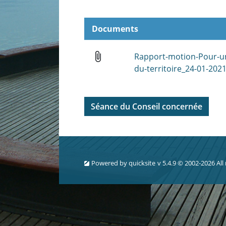
Documents
attach_file
Rapport-motion-Pour-
du-territoire_24-01-202
Séance du Conseil concernée
Powered by
quicksite
v 5.4.9 © 2002-2026 All