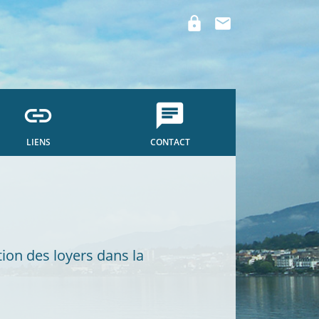
lock
mail
link
chat
LIENS
CONTACT
ion des loyers dans la