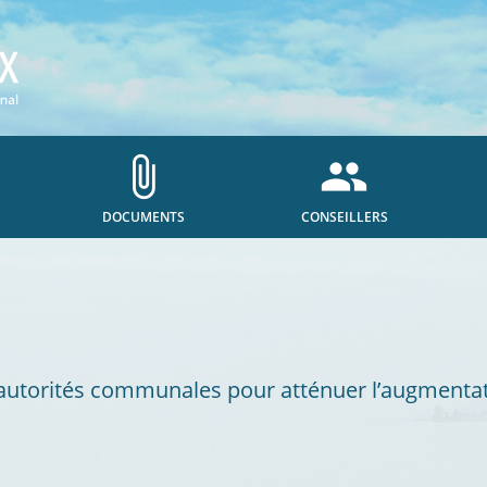
attach_file
people
DOCUMENTS
CONSEILLERS
autorités communales pour atténuer l’augmentat