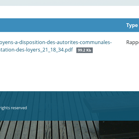
Type
oyens-a-disposition-des-autorites-communales-
Rapp
tation-des-loyers_21_18_34.pdf
99.2 Kb
 rights reserved