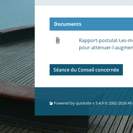
Documents
attach_file
Rapport-postulat-Les-m
pour-attenuer-l-augmen
Séance du Conseil concernée
Powered by
quicksite
v 5.4.9 © 2002-2026 All