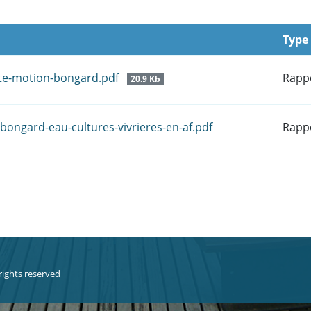
Type
ite-motion-bongard.pdf
Rapp
20.9 Kb
-bongard-eau-cultures-vivrieres-en-af.pdf
Rapp
 rights reserved