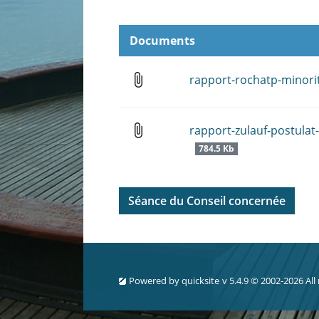
Documents
attach_file
rapport-rochatp-minor
attach_file
rapport-zulauf-postulat
784.5 Kb
Séance du Conseil concernée
Powered by
quicksite
v 5.4.9 © 2002-2026 All