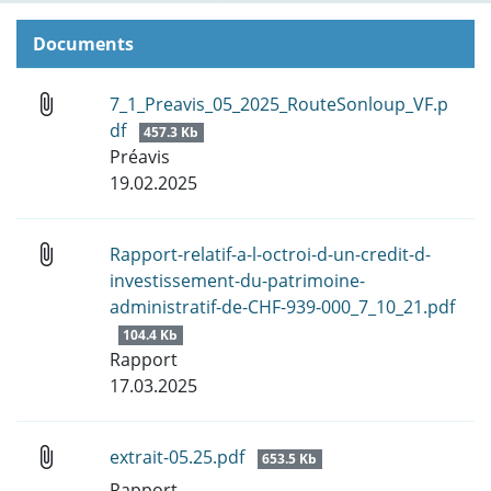
Documents
attach_file
7_1_Preavis_05_2025_RouteSonloup_VF.p
df
457.3 Kb
Préavis
19.02.2025
attach_file
Rapport-relatif-a-l-octroi-d-un-credit-d-
investissement-du-patrimoine-
administratif-de-CHF-939-000_7_10_21.pdf
104.4 Kb
Rapport
17.03.2025
attach_file
extrait-05.25.pdf
653.5 Kb
Rapport