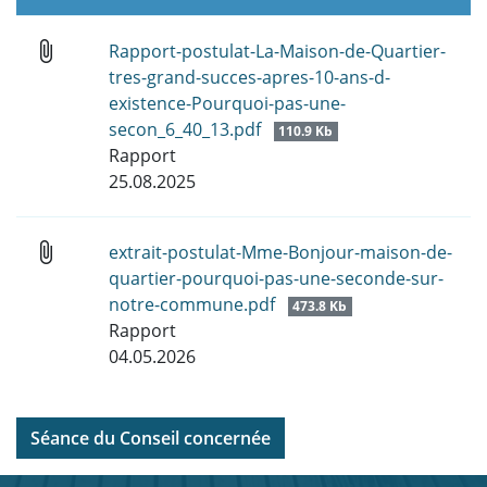
attach_file
Rapport-postulat-La-Maison-de-Quartier-
tres-grand-succes-apres-10-ans-d-
existence-Pourquoi-pas-une-
secon_6_40_13.pdf
110.9 Kb
Rapport
25.08.2025
attach_file
extrait-postulat-Mme-Bonjour-maison-de-
quartier-pourquoi-pas-une-seconde-sur-
notre-commune.pdf
473.8 Kb
Rapport
04.05.2026
Séance du Conseil concernée