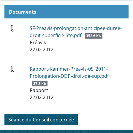
Documents
attach_file
SF-Preavis-prolongation-anticipee-duree-
droit-superficie-Ste.pdf
352.6 Kb
Préavis
22.02.2012
attach_file
Rapport-Kammer-Preavis-05_2011-
Prolongation-DDP-droit-de-sup.pdf
37.8 Kb
Rapport
22.02.2012
Séance du Conseil concernée