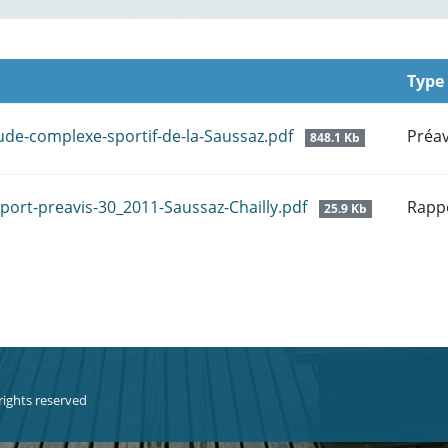
Type
ude-complexe-sportif-de-la-Saussaz.pdf
Préav
848.1 Kb
port-preavis-30_2011-Saussaz-Chailly.pdf
Rapp
25.9 Kb
 rights reserved