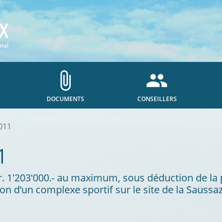
attach_file
people
DOCUMENTS
CONSEILLERS
011
1
 Fr. 1'203'000.- au maximum, sous déduction de l
ion d’un complexe sportif sur le site de la Saussaz