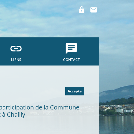
lock
mail
link
chat
LIENS
CONTACT
Accepté
a participation de la Commune
 à Chailly