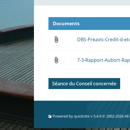
Documents
attach_file
DBS-Preavis-Credit-d-et
attach_file
7-3-Rapport-Aubort-Rap
Séance du Conseil concernée
Powered by
quicksite
v 5.4.9 © 2002-2026 All