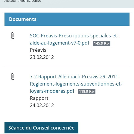
Auteur : Municipalité
Documents
attach_file
SOC-Preavis-Prescriptions-speciales-et-
aide-au-logement-v7-0.pdf
145.9 Kb
Préavis
23.02.2012
attach_file
7-2-Rapport-Allenbach-Preavis-29_2011-
Reglement-logements-subventionnes-et-
loyers-moderes.pdf
118.9 Kb
Rapport
24.02.2012
Séance du Conseil concernée