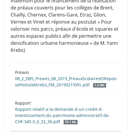
maximum pour le financement de la réalisation
de préaux couverts pour les collèges de Brent,
Chailly, Chernex, Clarens-Gare, Etraz, Glion,
Vernex et Vinet et réponse au postulat « Pour
valoriser nos parcs, préaux d'école et squares et
autres espaces publics afin de permettre une
densification urbaine harmonieuse » de M. Yann
Krebs)
Préavis
08_2_DBS_Preavis_08_2019_PreauxScolairesEtRepon
sePostulatKrebs_FM_20190215VFc.pdf
1.4 Mb
Rapport
Rapport-relatif-a-la-demande-d-un-credit-d-
investissement-du-patrimoine-administratif-de-
CHF-345-0_6_32_36.pdf
75.1 Kb