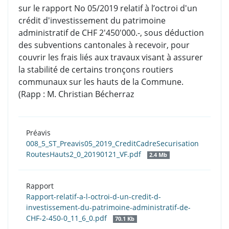
sur le rapport No 05/2019 relatif à l’octroi d'un
crédit d'investissement du patrimoine
administratif de CHF 2'450'000.-, sous déduction
des subventions cantonales à recevoir, pour
couvrir les frais
liés aux travaux visant à assurer
la stabilité de certains tronçons routiers
communaux sur les hauts de la Commune.
(Rapp : M. Christian Bécherraz
Préavis
008_5_ST_Preavis05_2019_CreditCadreSecurisation
RoutesHauts2_0_20190121_VF.pdf
2.4 Mb
Rapport
Rapport-relatif-a-l-octroi-d-un-credit-d-
investissement-du-patrimoine-administratif-de-
CHF-2-450-0_11_6_0.pdf
70.1 Kb