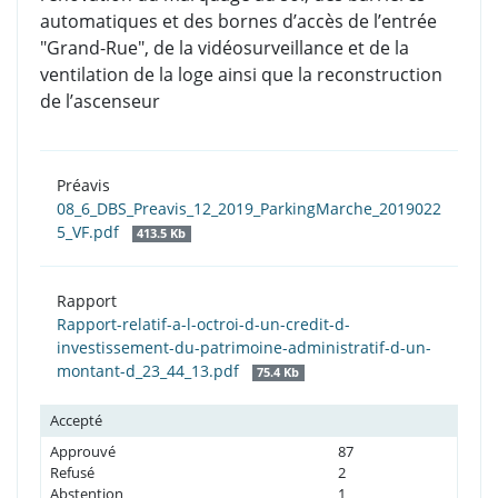
automatiques et des bornes d’accès de l’entrée
"Grand-Rue", de la vidéosurveillance et de la
ventilation de la loge ainsi que la reconstruction
de l’ascenseur
Préavis
08_6_DBS_Preavis_12_2019_ParkingMarche_2019022
5_VF.pdf
413.5 Kb
Rapport
Rapport-relatif-a-l-octroi-d-un-credit-d-
investissement-du-patrimoine-administratif-d-un-
montant-d_23_44_13.pdf
75.4 Kb
Accepté
Approuvé
87
Refusé
2
Abstention
1