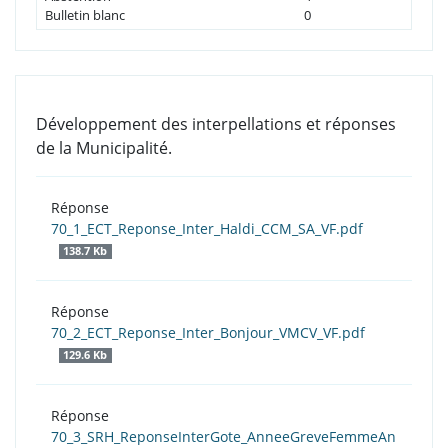
Bulletin blanc
0
Développement des interpellations et réponses
de la Municipalité.
Réponse
70_1_ECT_Reponse_Inter_Haldi_CCM_SA_VF.pdf
138.7 Kb
Réponse
70_2_ECT_Reponse_Inter_Bonjour_VMCV_VF.pdf
129.6 Kb
Réponse
70_3_SRH_ReponseInterGote_AnneeGreveFemmeAn