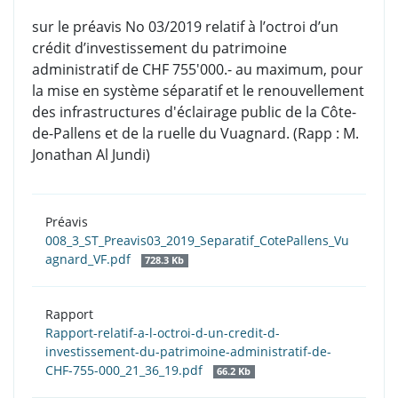
s
ur le préavis No 03/2019 relatif à l’octroi d’un
crédit d’investissement du patrimoine
administratif de CHF 755'000.- au maximum, pour
la mise en système séparatif et le renouvellement
des infrastructures d'éclairage public de la Côte-
de-Pallens et de la ruelle du Vuagnard. (Rapp : M.
Jonathan Al Jundi)
Préavis
008_3_ST_Preavis03_2019_Separatif_CotePallens_Vu
agnard_VF.pdf
728.3 Kb
Rapport
Rapport-relatif-a-l-octroi-d-un-credit-d-
investissement-du-patrimoine-administratif-de-
CHF-755-000_21_36_19.pdf
66.2 Kb