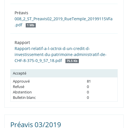
Préavis
008_2_ST_Preavis02_2019_RueTemple_20199115VFa
.pdf
1 Mb
Rapport
Rapport-relatif-a-l-octroi-d-un-credit-d-
investissement-du-patrimoine-administratif-de-
CHF-8-375-0_9_57_18.pdf
75.5 Kb
Accepté
Approuvé
81
Refusé
0
Abstention
0
Bulletin blanc
0
Préavis 03/2019