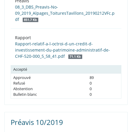
Préavis
08_3_DBS_Preavis-No-
09_2019_Alpages_ToituresTavillons_20190212VFc.p
df
851.7 Kb
Rapport
Rapport-relatif-a-l-octroi-d-un-credit-d-
investissement-du-patrimoine-administratif-de-
CHF-520-000_5_58_41.pdf
71.1 Kb
Accepté
Approuvé
89
Refusé
0
Abstention
0
Bulletin blanc
0
Préavis 10/2019