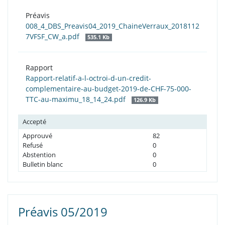
Préavis
008_4_DBS_Preavis04_2019_ChaineVerraux_2018112
7VFSF_CW_a.pdf
535.1 Kb
Rapport
Rapport-relatif-a-l-octroi-d-un-credit-
complementaire-au-budget-2019-de-CHF-75-000-
TTC-au-maximu_18_14_24.pdf
126.9 Kb
Accepté
Approuvé
82
Refusé
0
Abstention
0
Bulletin blanc
0
Préavis 05/2019