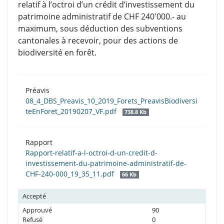
relatif à l’octroi d’un crédit d’investissement du
patrimoine administratif de CHF 240'000.- au
maximum, sous déduction des subventions
cantonales à recevoir, pour des actions de
biodiversité en forêt.
Préavis
08_4_DBS_Preavis_10_2019_Forets_PreavisBiodiversi
teEnForet_20190207_VF.pdf
738.8 Kb
Rapport
Rapport-relatif-a-l-octroi-d-un-credit-d-
investissement-du-patrimoine-administratif-de-
CHF-240-000_19_35_11.pdf
66 Kb
Accepté
Approuvé
90
Refusé
0