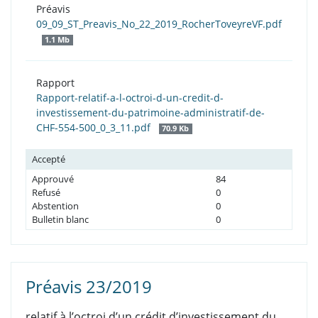
Préavis
09_09_ST_Preavis_No_22_2019_RocherToveyreVF.pdf
1.1 Mb
Rapport
Rapport-relatif-a-l-octroi-d-un-credit-d-
investissement-du-patrimoine-administratif-de-
CHF-554-500_0_3_11.pdf
70.9 Kb
Accepté
Approuvé
84
Refusé
0
Abstention
0
Bulletin blanc
0
Préavis 23/2019
relatif à l’octroi d’un crédit d’investissement du