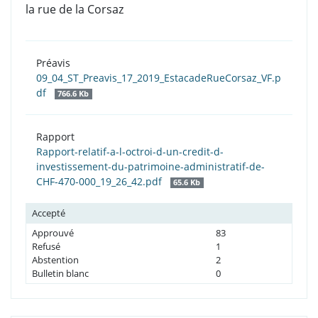
la rue de la Corsaz
Préavis
09_04_ST_Preavis_17_2019_EstacadeRueCorsaz_VF.p
df
766.6 Kb
Rapport
Rapport-relatif-a-l-octroi-d-un-credit-d-
investissement-du-patrimoine-administratif-de-
CHF-470-000_19_26_42.pdf
65.6 Kb
Accepté
Approuvé
83
Refusé
1
Abstention
2
Bulletin blanc
0