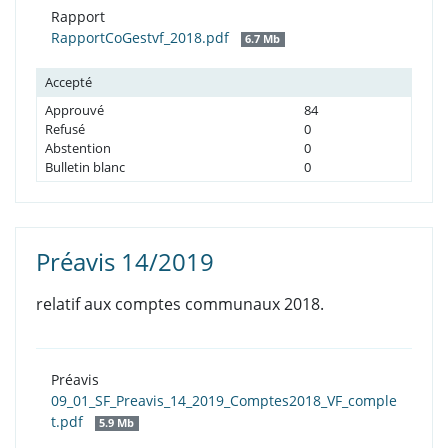
Rapport
RapportCoGestvf_2018.pdf
6.7 Mb
Accepté
Approuvé
84
Refusé
0
Abstention
0
Bulletin blanc
0
Préavis 14/2019
relatif aux comptes communaux 2018.
Préavis
09_01_SF_Preavis_14_2019_Comptes2018_VF_comple
t.pdf
5.9 Mb