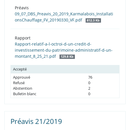
Préavis
09_07_DBS_Preavis_20_2019_Karmalabois_Installati
onsChauffage_FV_20190330_VF.pdf
812.3 Kb
Rapport
Rapport-relatif-a-l-octroi-d-un-credit-d-
investissement-du-patrimoine-administratif-d-un-
montant_8_25_21.pdf
129.8 Kb
Accepté
Approuvé
76
Refusé
0
Abstention
2
Bulletin blanc
0
Préavis 21/2019