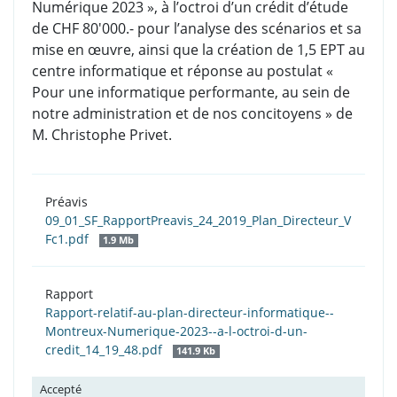
Numérique 2023 », à l’octroi d’un crédit d’étude
de CHF 80'000.- pour l’analyse des scénarios et sa
mise en œuvre, ainsi que la création de 1,5 EPT au
centre informatique et réponse au postulat «
Pour une informatique performante, au sein de
notre administration et de nos concitoyens » de
M. Christophe Privet.
Préavis
09_01_SF_RapportPreavis_24_2019_Plan_Directeur_V
Fc1.pdf
1.9 Mb
Rapport
Rapport-relatif-au-plan-directeur-informatique--
Montreux-Numerique-2023--a-l-octroi-d-un-
credit_14_19_48.pdf
141.9 Kb
Accepté