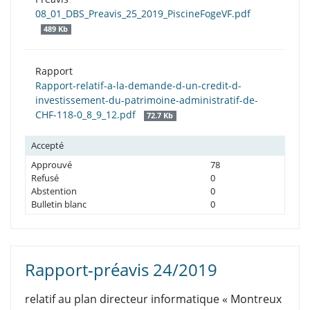
08_01_DBS_Preavis_25_2019_PiscineFogeVF.pdf
489 Kb
Rapport
Rapport-relatif-a-la-demande-d-un-credit-d-
investissement-du-patrimoine-administratif-de-
CHF-118-0_8_9_12.pdf
72.7 Kb
Accepté
Approuvé
78
Refusé
0
Abstention
0
Bulletin blanc
0
Rapport-préavis 24/2019
relatif au plan directeur informatique « Montreux