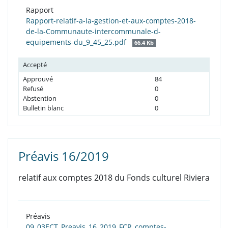
Rapport
Rapport-relatif-a-la-gestion-et-aux-comptes-2018-
de-la-Communaute-intercommunale-d-
equipements-du_9_45_25.pdf
66.4 Kb
Accepté
Approuvé
84
Refusé
0
Abstention
0
Bulletin blanc
0
Préavis 16/2019
relatif aux comptes 2018 du Fonds culturel Riviera
Préavis
09_03ECT_Preavis_16_2019_FCR_comptes-