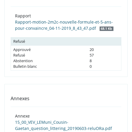
Rapport
Rapport-motion-2m2c-nouvelle-formule-et-5-ans-
pour-convaincre_04-11-2019_8_43_47.pdf
68.1 Kb
Refusé
Approuvé
20
Refusé
57
Abstention
8
Bulletin blanc
0
Annexes
Annexe
15_00_VEV_LEMuni_Cousin-
Gaetan_question_littering_20190603-reluORa.pdf