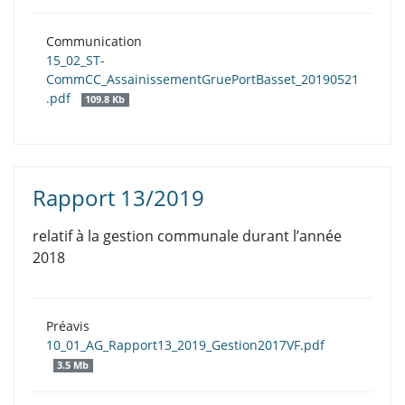
Communication
15_02_ST-
CommCC_AssainissementGruePortBasset_20190521
.pdf
109.8 Kb
Rapport 13/2019
relatif à la gestion communale durant l’année
2018
Préavis
10_01_AG_Rapport13_2019_Gestion2017VF.pdf
3.5 Mb