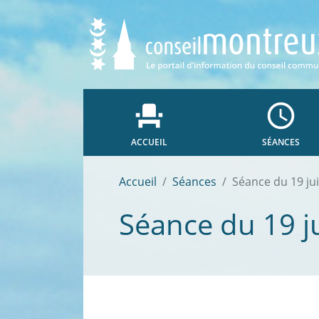
event_seat
access_time
ACCUEIL
SÉANCES
Accueil
Séances
Séance du 19 ju
Séance du 19 j