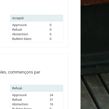
Accepté
Approuvé
0
Refusé
0
Abstention
0
Bulletin blanc
0
ables, commençons par
Refusé
Approuvé
24
Refusé
31
Abstention
16
Bulletin blanc
0