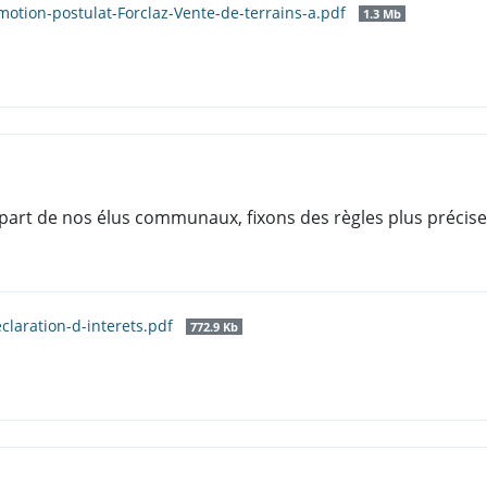
tion-postulat-Forclaz-Vente-de-terrains-a.pdf
1.3 Mb
part de nos élus communaux, fixons des règles plus précises
claration-d-interets.pdf
772.9 Kb