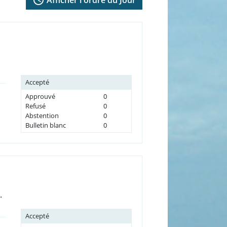
Accepté
Approuvé
0
Refusé
0
Abstention
0
Bulletin blanc
0
.
Accepté