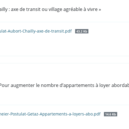
lly : axe de transit ou village agréable à vivre »
lat-Aubort-Chailly-axe-de-transit.pdf
43.2 Kb
 Pour augmenter le nombre d’appartements à loyer abord
ier-Postulat-Getaz-Appartements-a-loyers-abo.pdf
14.6 Kb