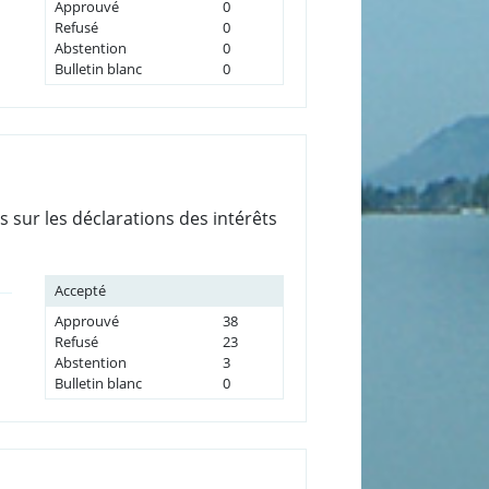
Approuvé
0
Refusé
0
Abstention
0
Bulletin blanc
0
 sur les déclarations des intérêts
Accepté
Approuvé
38
Refusé
23
Abstention
3
Bulletin blanc
0