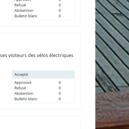
Refusé
0
Abstention
0
Bulletin blanc
0
ses visiteurs des vélos électriques
Accepté
Approuvé
0
Refusé
0
Abstention
0
Bulletin blanc
0