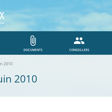
attach_file
people
DOCUMENTS
CONSEILLERS
in 2010
uin 2010