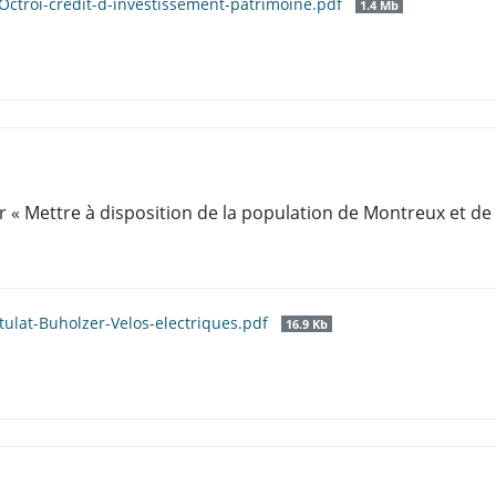
Octroi-credit-d-investissement-patrimoine.pdf
1.4 Mb
r « Mettre à disposition de la population de Montreux et de 
tulat-Buholzer-Velos-electriques.pdf
16.9 Kb