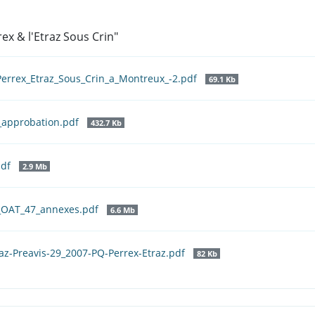
ex & l'Etraz Sous Crin"
Perrex_Etraz_Sous_Crin_a_Montreux_-2.pdf
69.1 Kb
_approbation.pdf
432.7 Kb
pdf
2.9 Mb
_OAT_47_annexes.pdf
6.6 Mb
az-Preavis-29_2007-PQ-Perrex-Etraz.pdf
82 Kb