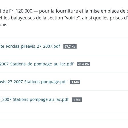
t de Fr. 120'000.— pour la fourniture et la mise en place d
et les balayeuses de la section "voirie", ainsi que les prises
uais.
te_Forclaz_preavis_27_2007.pdf
97.7 Kb
_2007_Stations_de_pompage_au_lac.pdf
44.6 Kb
avis-27-2007-Stations-pompage.pdf
1 Mb
27_2007-Stations-pompage-au-lac.pdf
1 Mb