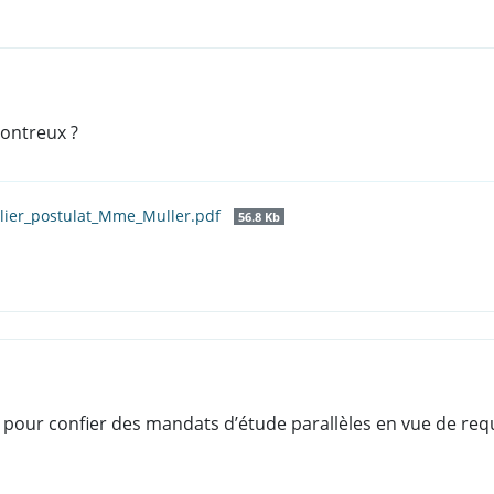
Montreux ?
lier_postulat_Mme_Muller.pdf
56.8 Kb
 pour confier des mandats d’étude parallèles en vue de requa