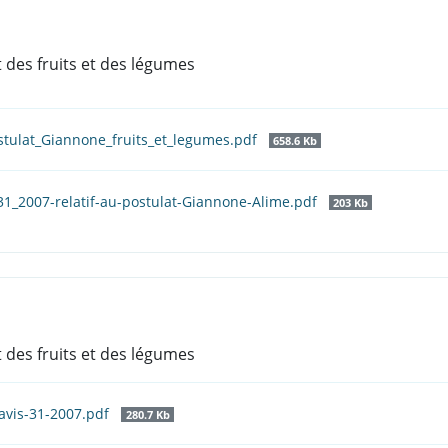
 des fruits et des légumes
stulat_Giannone_fruits_et_legumes.pdf
658.6 Kb
-31_2007-relatif-au-postulat-Giannone-Alime.pdf
203 Kb
 des fruits et des légumes
avis-31-2007.pdf
280.7 Kb