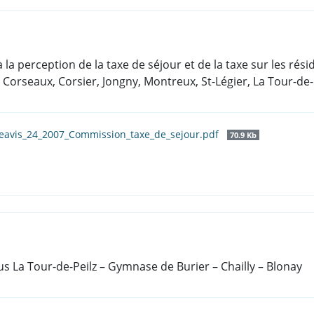
 la perception de la taxe de séjour et de la taxe sur les ré
rseaux, Corsier, Jongny, Montreux, St-Légier, La Tour-de-Pe
eavis_24_2007_Commission_taxe_de_sejour.pdf
70.9 Kb
us La Tour-de-Peilz – Gymnase de Burier – Chailly – Blonay