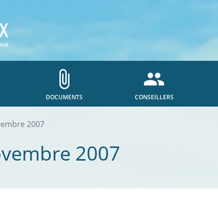
attach_file
people
DOCUMENTS
CONSEILLERS
vembre 2007
ovembre 2007