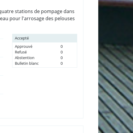
e quatre stations de pompage dans
 d'eau pour l'arrosage des pelouses
Accepté
Approuvé
0
Refusé
0
Abstention
0
Bulletin blanc
0