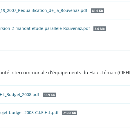
19_2007_Requalification_de_la_Rouvenaz.pdf
81.6 Kb
ersion-2-mandat-etude-parallele-Rouvenaz.pdf
3.6 Mb
auté intercommunale d'équipements du Haut-Léman (CIEH
EHL_Budget_2008.pdf
18.9 Kb
ojet-budget-2008-C.I.E.H.L.pdf
210.8 Kb