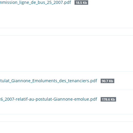
mmission_ligne_de_bus_25_2007.pdf
18.5 Kb
stulat_Giannone_Emoluments_des_tenanciers.pdf
90.7 Kb
26_2007-relatif-au-postulat-Giannone-emolue.pdf
178.6 Kb