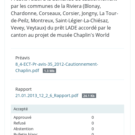
par les communes de la Riviera (Blonay,
Chardonne, Corseaux, Corsier, Jongny, La Tour-
de-Peilz, Montreux, Saint-Légier-La-Chiésaz,
Vevey, Veytaux) du prêt LADE accordé par le
canton au projet de musée Chaplin's World
Préavis
8_4-ECT-Pr-avis-35_2012-Cautionnement-
Chaplin.pdf
1.3 Mb
Rapport
21.01.2013_12_2_6_Rapport.pdf
24.1 Kb
Accepté
Approuvé
0
Refusé
0
Abstention
0
Bulletin blanc
0