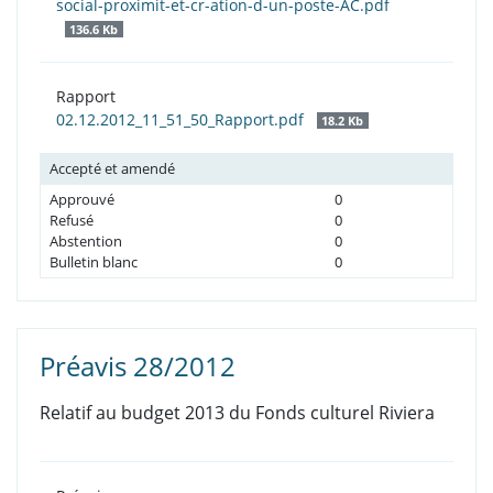
social-proximit-et-cr-ation-d-un-poste-AC.pdf
136.6 Kb
Rapport
02.12.2012_11_51_50_Rapport.pdf
18.2 Kb
Accepté et amendé
Approuvé
0
Refusé
0
Abstention
0
Bulletin blanc
0
Préavis 28/2012
Relatif au budget 2013 du Fonds culturel Riviera