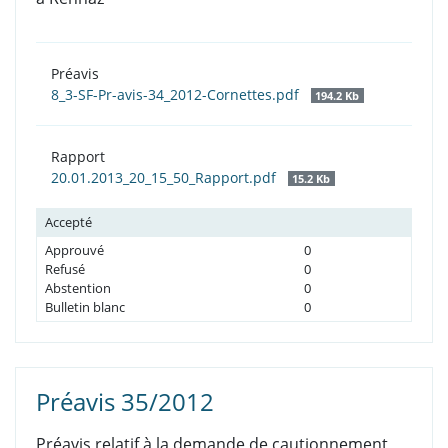
Préavis
8_3-SF-Pr-avis-34_2012-Cornettes.pdf
194.2 Kb
Rapport
20.01.2013_20_15_50_Rapport.pdf
15.2 Kb
Accepté
Approuvé
0
Refusé
0
Abstention
0
Bulletin blanc
0
Préavis 35/2012
Préavis relatif à la demande de cautionnement