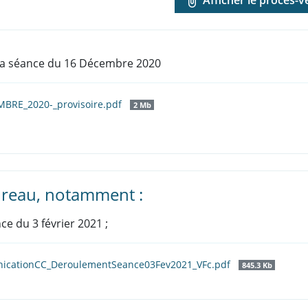
la séance du 16 Décembre 2020
BRE_2020-_provisoire.pdf
2 Mb
reau, notamment :
ce du 3 février 2021 ;
icationCC_DeroulementSeance03Fev2021_VFc.pdf
845.3 Kb