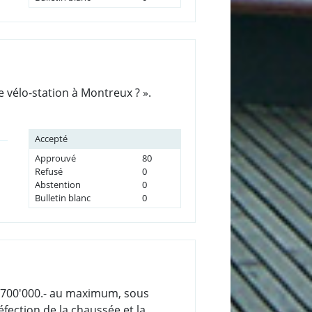
 vélo-station à Montreux ? ».
Accepté
Approuvé
80
Refusé
0
Abstention
0
Bulletin blanc
0
HF 700'000.- au maximum, sous
éfection de la chaussée et la