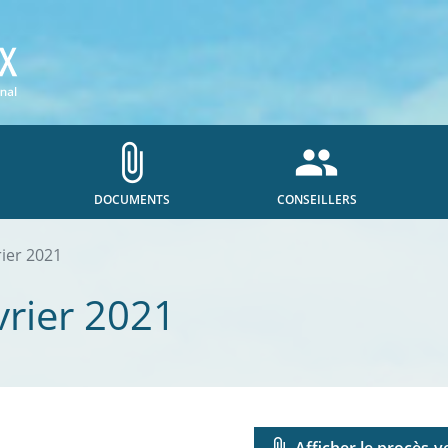
attach_file
people
DOCUMENTS
CONSEILLERS
rier 2021
vrier 2021
attach_file
Afficher le procès-v