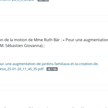
on de la motion de Mme Ruth Bär : « Pour une augmentation 
 M. Sébastien Giovanna) ;
ur-une-augmentation-de-jardins-familiaux-et-la-creation-de-
reux_25-01-20_11_45_35.pdf
38.1 Kb