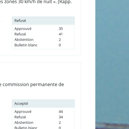
s zones 30 km/h de nuit ». (Rapp.
Refusé
Approuvé
35
Refusé
41
Abstention
2
Bulletin blanc
0
d’une commission permanente de
Accepté
Approuvé
44
Refusé
34
Abstention
2
Bulletin blanc
0