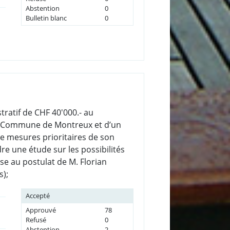
Abstention
0
Bulletin blanc
0
tratif de CHF 40'000.- au
la Commune de Montreux et d’un
de mesures prioritaires de son
re une étude sur les possibilités
se au postulat de M. Florian
s);
Accepté
Approuvé
78
Refusé
0
Abstention
2