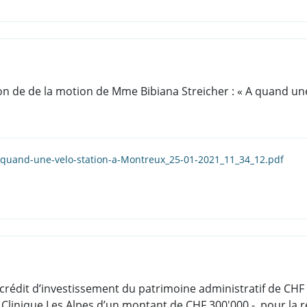
on de de la motion de Mme Bibiana Streicher : « A quand une
quand-une-velo-station-a-Montreux_25-01-2021_11_34_12.pdf
d’un crédit d’investissement du patrimoine administratif de C
 Clinique Les Alpes d’un montant de CHF 300'000.-, pour la r