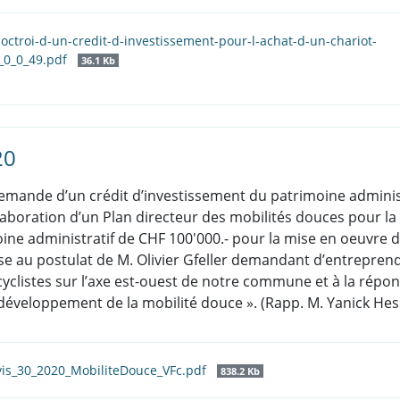
l-octroi-d-un-credit-d-investissement-pour-l-achat-d-un-chariot-
_0_0_49.pdf
36.1 Kb
20
a demande d’un crédit d’investissement du patrimoine adminis
laboration d’un Plan directeur des mobilités douces pour 
ine administratif de CHF 100'000.- pour la mise en oeuvre 
nse au postulat de M. Olivier Gfeller demandant d’entreprend
clistes sur l’axe est-ouest de notre commune et à la répon
développement de la mobilité douce ». (Rapp. M. Yanick Hes
is_30_2020_MobiliteDouce_VFc.pdf
838.2 Kb