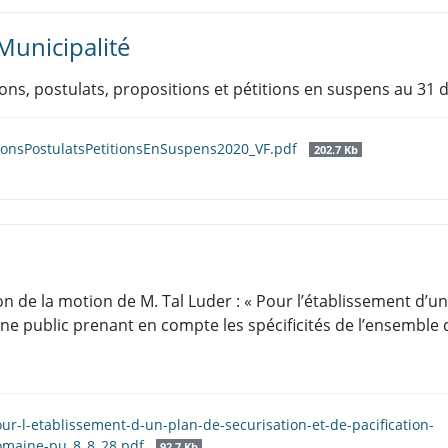
unicipalité
otions, postulats, propositions et pétitions en suspens au 3
ionsPostulatsPetitionsEnSuspens2020_VF.pdf
202.7 Kb
on de la motion de M. Tal Luder : « Pour l’établissement d’un
e public prenant en compte les spécificités de l’ensemble 
r-l-etablissement-d-un-plan-de-securisation-et-de-pacification-
maine-pu_8_8_28.pdf
92.7 Kb