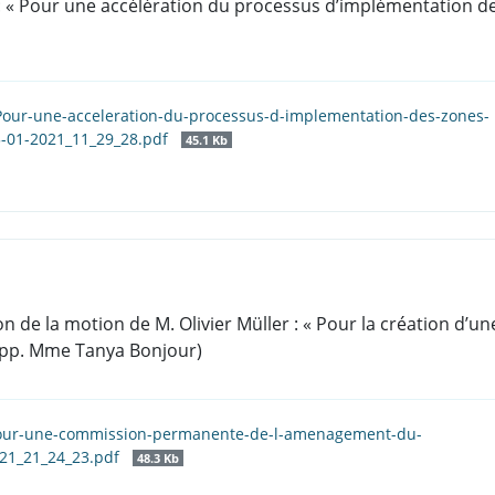
 : « Pour une accélération du processus d’implémentation de
Pour-une-acceleration-du-processus-d-implementation-des-zones-
5-01-2021_11_29_28.pdf
45.1 Kb
on de la motion de M. Olivier Müller : « Pour la création 
Rapp. Mme Tanya Bonjour)
our-une-commission-permanente-de-l-amenagement-du-
2021_21_24_23.pdf
48.3 Kb