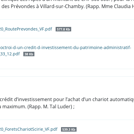
te des Prévondes à Villard-sur-Chamby. (Rapp. Mme Claudia 
020_RoutePrevondes_VF.pdf
577.8 Kb
l-octroi-d-un-credit-d-investissement-du-patrimoine-administratif-
_33_12.pdf
38 Kb
’un crédit d’investissement pour l’achat d’un chariot automati
 maximum. (Rapp. M. Tal Luder) ;
20_ForetsChariotScirie_VF.pdf
539.3 Kb