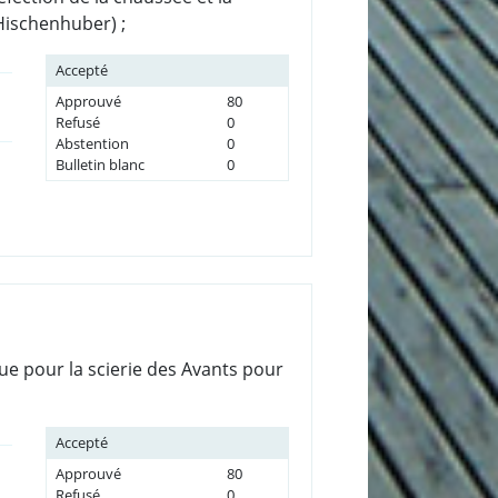
Hischenhuber) ;
Accepté
Approuvé
80
Refusé
0
Abstention
0
Bulletin blanc
0
que pour la scierie des Avants pour
Accepté
Approuvé
80
Refusé
0