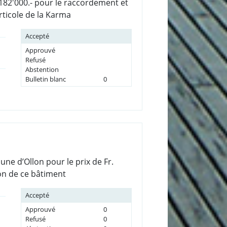
. 182'000.- pour le raccordement et
rticole de la Karma
Accepté
Approuvé
Refusé
Abstention
Bulletin blanc
0
ne d’Ollon pour le prix de Fr.
ion de ce bâtiment
Accepté
Approuvé
0
Refusé
0