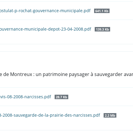
ostulat-p-rochat-gouvernance-municipale.pdf
641.1 Kb
Gouvernance-municipale-depot-23-04-2008.pdf
139.3 Kb
e de Montreux : un patrimoine paysager à sauvegarder avant 
vis-08-2008-narcisses.pdf
28.7 Kb
8-2008-sauvegarde-de-la-prairie-des-narcisses.pdf
2.2 Mb