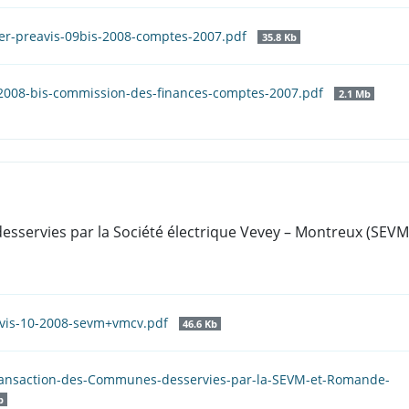
rer-preavis-09bis-2008-comptes-2007.pdf
35.8 Kb
2008-bis-commission-des-finances-comptes-2007.pdf
2.1 Mb
sservies par la Société électrique Vevey – Montreux (SEVM
avis-10-2008-sevm+vmcv.pdf
46.6 Kb
ransaction-des-Communes-desservies-par-la-SEVM-et-Romande-
b