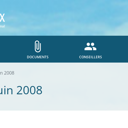
attach_file
people
DOCUMENTS
CONSEILLERS
in 2008
uin 2008