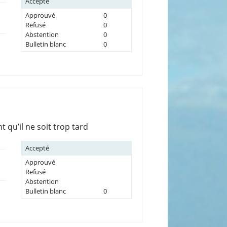
Accepté
Approuvé
0
Refusé
0
Abstention
0
Bulletin blanc
0
qu’il ne soit trop tard
Accepté
Approuvé
Refusé
Abstention
Bulletin blanc
0