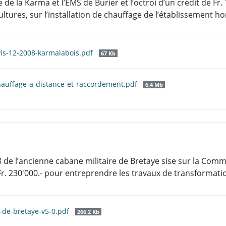
 de la Karma et l’EMS de Burier et l’octroi d’un crédit de Fr
ltures, sur l’installation de chauffage de l’établissement ho
vis-12-2008-karmalabois.pdf
67 Kb
hauffage-a-distance-et-raccordement.pdf
6.4 Mb
de l’ancienne cabane militaire de Bretaye sise sur la Commu
e Fr. 230'000.- pour entreprendre les travaux de transformat
-de-bretaye-v5-0.pdf
266.2 Kb