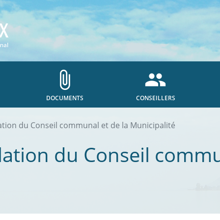
attach_file
people
DOCUMENTS
CONSEILLERS
ation du Conseil communal et de la Municipalité
llation du Conseil commu