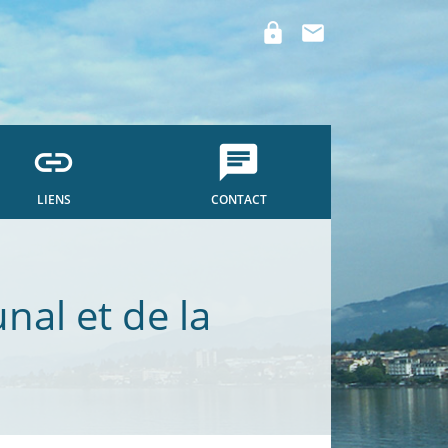
lock
mail
link
chat
LIENS
CONTACT
nal et de la