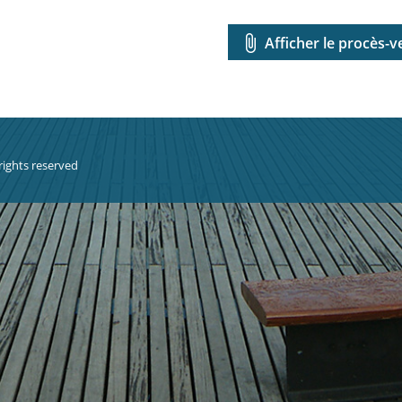
attach_file
Afficher le procès-v
 rights reserved