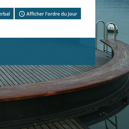
access_time
erbal
Afficher l'ordre du Jour