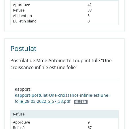
Approuvé
42
Refusé
38
Abstention
5
Bulletin blanc
0
Postulat
Postulat de Mme Antoinette Loup intitulé “Une
croissance infinie est une folie”
Rapport
Rapport-postulat-Une-croissance-infinie-est-une-
folie_28-03-2022_5_57_38.pdf
63.2 Kb
Refusé
Approuvé
9
Refusé
67