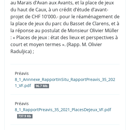
au Marais d’Avan aux Avants, et la place de jeux
du haut de Caux, à un crédit d’étude d’avant-
projet de CHF 10'000.- pour le réaménagement de
la place de jeux du parc du Basset de Clarens, et à
la réponse au postulat de Monsieur Olivier Müller
: « Places de jeux : état des lieux et perspectives à
court et moyen termes ». (Rapp. M. Olivier
Raduljica) ;
Préavis
8_1_Annnexe_RapportInSitu_RapportPreavis_35_202
1_VF.pdf
96.7 Mb
Préavis
8_1_RapportPreavis_35_2021_PlacesDeJeux_VF.pdf
737.9 Kb