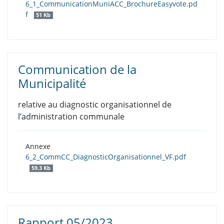
6_1_CommunicationMuniACC_BrochureEasyvote.pd
f
51 Kb
Communication de la
Municipalité
relative au diagnostic organisationnel de
l’administration communale
Annexe
6_2_CommCC_DiagnosticOrganisationnel_VF.pdf
59.3 Kb
Rapport 05/2023