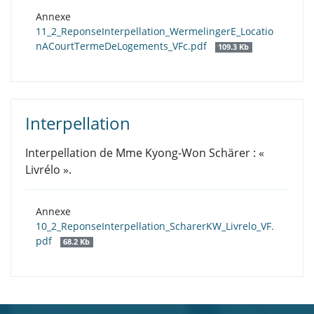
Annexe
11_2_ReponseInterpellation_WermelingerE_Locatio
nACourtTermeDeLogements_VFc.pdf
109.3 Kb
Interpellation
Interpellation de Mme Kyong-Won Schärer : «
Livrélo ».
Annexe
10_2_ReponseInterpellation_ScharerKW_Livrelo_VF.
pdf
68.2 Kb