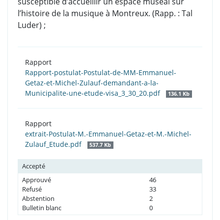
susceptible d’accueillir un espace muséal sur
l’histoire de la musique à Montreux. (Rapp. : Tal
Luder) ;
Rapport
Rapport-postulat-Postulat-de-MM-Emmanuel-
Getaz-et-Michel-Zulauf-demandant-a-la-
Municipalite-une-etude-visa_3_30_20.pdf
136.1 Kb
Rapport
extrait-Postulat-M.-Emmanuel-Getaz-et-M.-Michel-
Zulauf_Etude.pdf
537.7 Kb
Accepté
Approuvé
46
Refusé
33
Abstention
2
Bulletin blanc
0