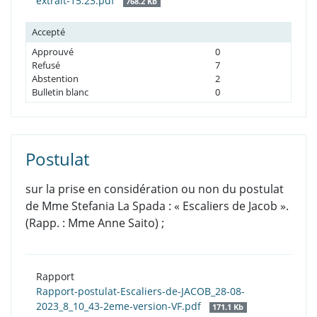
extrait-15.23.pdf
768.2 Kb
Accepté
Approuvé
0
Refusé
7
Abstention
2
Bulletin blanc
0
Postulat
sur la prise en considération ou non du postulat
de Mme Stefania La Spada : « Escaliers de Jacob ».
(Rapp. : Mme Anne Saito) ;
Rapport
Rapport-postulat-Escaliers-de-JACOB_28-08-
2023_8_10_43-2eme-version-VF.pdf
171.1 Kb