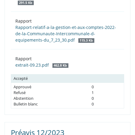
291.5 Kb
Rapport
Rapport-relatif-a-la-gestion-et-aux-comptes-2022-
de-la-Communaute-Intercommunale-d-
equipements-du_7_23_30.pdf
115.3 Kb
Rapport
extrait-09.23.pdf
462.8 Kb
Accepté
Approuvé
0
Refusé
1
Abstention
0
Bulletin blanc
0
Préavis 12/2023