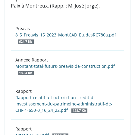
Paix à Montreux. (Rapp. : M. José Jorge).
Préavis
8_5_Preavis_15_2023_MontCAD_EtudesRC780a.pdf
624.7 Kb
Annexe Rapport
Montant-total-futurs-preavis-de-construction.pdf
180.4 Kb
Rapport
Rapport-relatif-a-l-octroi-d-un-credit-d-
investissement-du-patrimoine-administratif-de-
CHF-1-650-0_16_24_22.pdf
128.7 Kb
Rapport