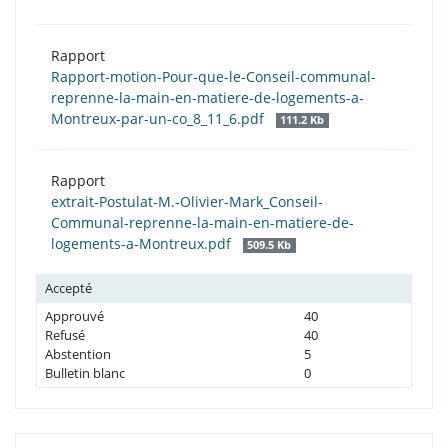
Rapport
Rapport-motion-Pour-que-le-Conseil-communal-
reprenne-la-main-en-matiere-de-logements-a-
Montreux-par-un-co_8_11_6.pdf
111.2 Kb
Rapport
extrait-Postulat-M.-Olivier-Mark_Conseil-
Communal-reprenne-la-main-en-matiere-de-
logements-a-Montreux.pdf
509.5 Kb
Accepté
Approuvé
40
Refusé
40
Abstention
5
Bulletin blanc
0