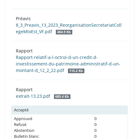
Préavis
8_3_Preavis_13_2023_ReorganisationSecretariatColl
egeMtxEst_VF.pdf
484.9 Kb
Rapport
Rapport-relatif-a-l-octroi-d-un-credit-d-
investissement-du-patrimoine-administratif-d-un-
montant-d_12_2_22.pdf
115.2 Kb
Rapport
extrait-13.23.pdf
685.4 Kb
Accepté
Approuvé
0
Refusé
0
Abstention
0
Bulletin blanc
0