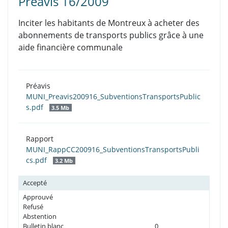
Préavis 16/2009
Inciter les habitants de Montreux à acheter des
abonnements de transports publics grâce à une
aide financière communale
Préavis
MUNI_Preavis200916_SubventionsTransportsPublic
s.pdf
3.5 Mb
Rapport
MUNI_RappCC200916_SubventionsTransportsPubli
cs.pdf
3.2 Mb
Accepté
Approuvé
Refusé
Abstention
Bulletin blanc
0