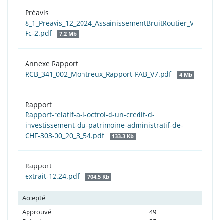
Préavis
8_1_Preavis_12_2024_AssainissementBruitRoutier_V
Fc-2.pdf
7.2 Mb
Annexe Rapport
RCB_341_002_Montreux_Rapport-PAB_V7.pdf
4 Mb
Rapport
Rapport-relatif-a-l-octroi-d-un-credit-d-
investissement-du-patrimoine-administratif-de-
CHF-303-00_20_3_54.pdf
133.3 Kb
Rapport
extrait-12.24.pdf
704.5 Kb
Accepté
Approuvé
49