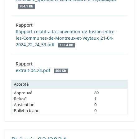
764.1 Kb
Rapport
Rapport-relatif-a-la-convention-de-fusion-entre-
les-Communes-de-Montreux-et-Veytaux_21-04-
2024_22_24_59.pdf
133.4 Kb
Rapport
extrait-04.24.pdf
464 Kb
Accepté
Approuvé
89
Refusé
1
Abstention
0
Bulletin blanc
0