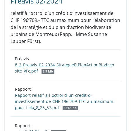
Préavis 02/2024
relatif à l’octroi d’un crédit d’investissement de
CHF 196’709.- TTC au maximum pour l’élaboration
de la stratégie et du plan d’action biodiversité
urbains de Montreux (Rapp. : Mme Susanne
Lauber Fürst).
Préavis
8_2_Preavis_02_2024_StrategieEtPlanActionBiodiver
site_VFc.pdf
2.9 Mb
Rapport
Rapport-relatif-a-l-octroi-d-un-credit-d-
investissement-de-CHF-196-709-TTC-au-maximum-
pour-l-ela_8_26_57.pdf
131.1 Kb
Rapport