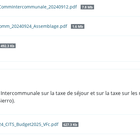
nCommIntercommunale_20240912.pdf
7.8 Mb
comm_20240924_Assemblage.pdf
1.6 Mb
492.3 Kb
 Intercommunale sur la taxe de séjour et sur la taxe sur les
ierro).
24_CITS_Budget2025_VFc.pdf
627.3 Kb