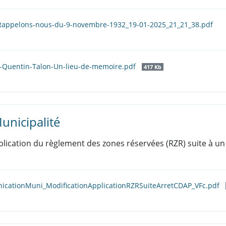
-Rappelons-nous-du-9-novembre-1932_19-01-2025_21_21_38.pdf
M.-Quentin-Talon-Un-lieu-de-memoire.pdf
417 Kb
unicipalité
pplication du règlement des zones réservées (RZR) suite à 
cationMuni_ModificationApplicationRZRSuiteArretCDAP_VFc.pdf