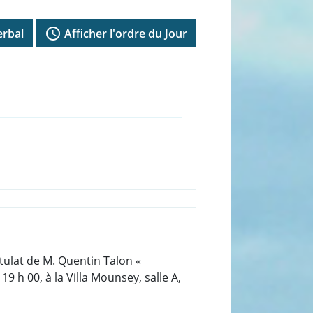
access_time
erbal
Afficher l'ordre du Jour
tulat de M. Quentin Talon «
h 00, à la Villa Mounsey, salle A,