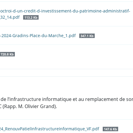
l-octroi-d-un-credit-d-investissement-du-patrimoine-administratif-
_32_14.pdf
113.2 Kb
3-2024-Gradins-Place-du-Marche_1.pdf
347.1 Kb
720.8 Kb
el de l’infrastructure informatique et au remplacement de 
 (Rapp. M. Olivier Grand).
24_RenouvPatielInfrastructureInformatique_VF.pdf
147.6 Kb