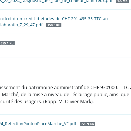
s_22_2024_Diagnostic_des_ilots_de_chaleur_Montreux.pdf
1.5 Mb
l-octroi-d-un-credit-d-etudes-de-CHF-291-495-35-TTC-au-
laboratio_7_29_47.pdf
150.3 Kb
655.1 Kb
nvestissement du patrimoine administratif de CHF 930’000.- T
 Marché, de la mise à niveau de l’éclairage public, ainsi que
curité des usagers. (Rapp. M. Olivier Mark).
24_RefectionPontonPlaceMarche_VF.pdf
720.9 Kb