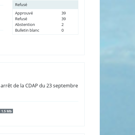
Refusé
Approuvé
39
Refusé
39
Abstention
2
Bulletin blanc
0
un arrêt de la CDAP du 23 septembre
1.5 Mb