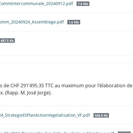
nCommIntercommunale_20240912.pdf
7.8 Mb
comm_20240924_Assemblage.pdf
1.6 Mb
487.5 Kb
udes de CHF 291’495.35 TTC au maximum pour l’élaboration de 
. (Rapp. M. José Jorge).
24_StrategieEtPlanActionVegetalisation_VF.pdf
568.8 Kb