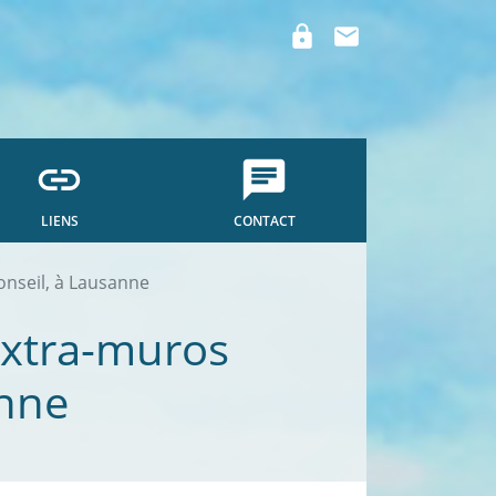
lock
mail
link
chat
LIENS
CONTACT
onseil, à Lausanne
extra-muros
anne