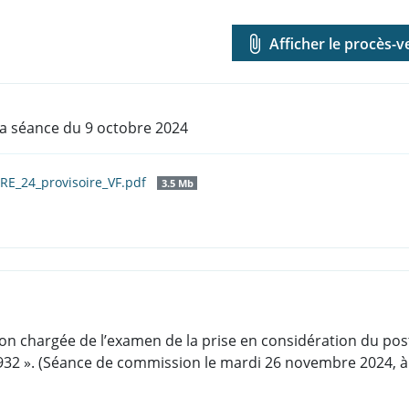
attach_file
Afficher le procès-v
la séance du 9 octobre 2024
E_24_provisoire_VF.pdf
3.5 Mb
on chargée de l’examen de la prise en considération du pos
 ». (Séance de commission le mardi 26 novembre 2024, à 19 