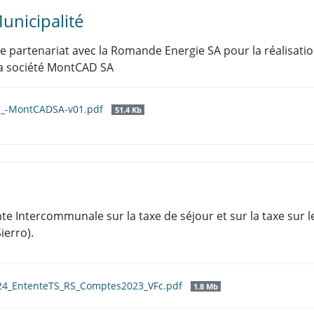
unicipalité
de partenariat avec la Romande Energie SA pour la réalisatio
 la société MontCAD SA
_-MontCADSA-v01.pdf
51.4 Kb
nte Intercommunale sur la taxe de séjour et sur la taxe sur 
ierro).
024_EntenteTS_RS_Comptes2023_VFc.pdf
1.8 Mb