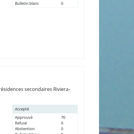
Bulletin blanc
0
 résidences secondaires Riviera-
Accepté
Approuvé
70
Refusé
0
Abstention
0