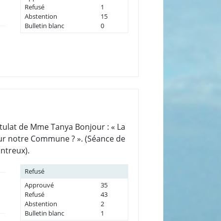
Refusé
1
Abstention
15
Bulletin blanc
0
tulat de Mme Tanya Bonjour : « La
sur notre Commune ? ». (Séance de
ontreux).
Refusé
Approuvé
35
Refusé
43
Abstention
2
Bulletin blanc
1