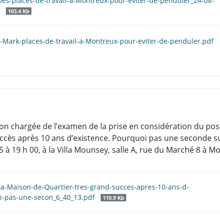
Des-places-de-travail-a-Montreux-pour-eviter-de-penduler_24-08-
f
103.4 Kb
.-Mark-places-de-travail-a-Montreux-pour-eviter-de-penduler.pdf
on chargée de l’examen de la prise en considération du pos
uccès après 10 ans d’existence. Pourquoi pas une seconde 
 à 19 h 00, à la Villa Mounsey, salle A, rue du Marché 8 à M
La-Maison-de-Quartier-tres-grand-succes-apres-10-ans-d-
i-pas-une-secon_6_40_13.pdf
110.9 Kb