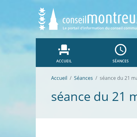
event_seat
access_time
ACCUEIL
SÉANCES
Accueil
Séances
séance du 21 m
séance du 21 