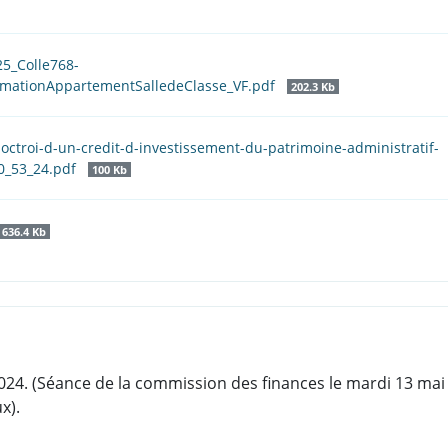
25_Colle768-
rmationAppartementSalledeClasse_VF.pdf
202.3 Kb
l-octroi-d-un-credit-d-investissement-du-patrimoine-administratif-
0_53_24.pdf
100 Kb
636.4 Kb
4. (Séance de la commission des finances le mardi 13 mai 2
x).