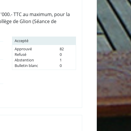
41'000.- TTC au maximum, pour la
collège de Glion (Séance de
Accepté
Approuvé
82
Refusé
0
Abstention
1
Bulletin blanc
0