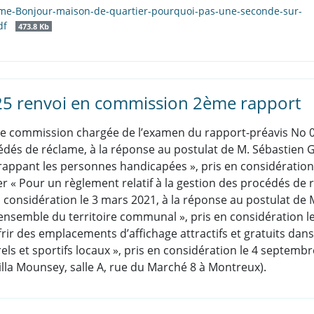
Mme-Bonjour-maison-de-quartier-pourquoi-pas-une-seconde-sur-
df
473.8 Kb
25 renvoi en commission 2ème rapport
de commission chargée de l’examen du rapport-préavis No 04
dés de réclame, à la réponse au postulat de M. Sébastie
rappant les personnes handicapées », pris en considération
 « Pour un règlement relatif à la gestion des procédés de ré
onsidération le 3 mars 2021, à la réponse au postulat de M
’ensemble du territoire communal », pris en considération le
ffrir des emplacements d’affichage attractifs et gratuits 
ls et sportifs locaux », pris en considération le 4 septemb
Villa Mounsey, salle A, rue du Marché 8 à Montreux).