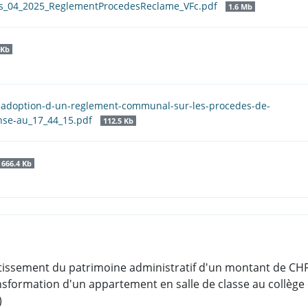
is_04_2025_ReglementProcedesReclame_VFc.pdf
1.6 Mb
 Kb
-l-adoption-d-un-reglement-communal-sur-les-procedes-de-
nse-au_17_44_15.pdf
112.5 Kb
666.4 Kb
nvestissement du patrimoine administratif d'un montant de 
nsformation d'un appartement en salle de classe au collège 
)