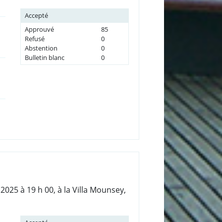
Accepté
Approuvé
85
Refusé
0
Abstention
0
Bulletin blanc
0
025 à 19 h 00, à la Villa Mounsey,