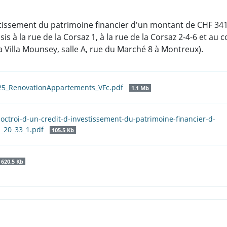
nvestissement du patrimoine financier d'un montant de CHF 3
s à la rue de la Corsaz 1, à la rue de la Corsaz 2-4-6 et au 
a Villa Mounsey, salle A, rue du Marché 8 à Montreux).
025_RenovationAppartements_VFc.pdf
1.1 Mb
l-octroi-d-un-credit-d-investissement-du-patrimoine-financier-d-
_20_33_1.pdf
105.5 Kb
620.5 Kb