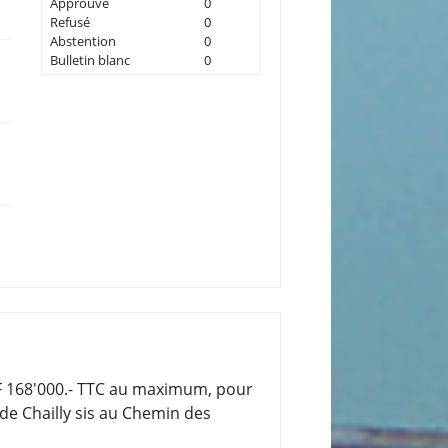
Approuvé
0
Refusé
0
Abstention
0
Bulletin blanc
0
CHF 168'000.- TTC au maximum, pour
de Chailly sis au Chemin des