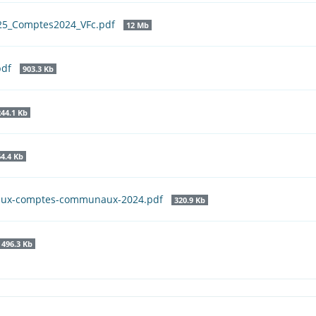
025_Comptes2024_VFc.pdf
12 Mb
pdf
903.3 Kb
244.1 Kb
64.4 Kb
f-aux-comptes-communaux-2024.pdf
320.9 Kb
496.3 Kb