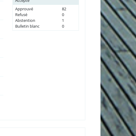
Accepté
Approuvé
82
Refusé
0
Abstention
1
Bulletin blanc
0