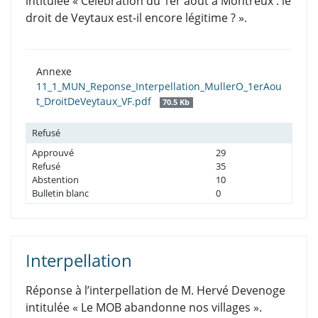
intitulée « Célébration du 1er août à Montreux : le
droit de Veytaux est-il encore légitime ? ».
Annexe
11_1_MUN_Reponse_Interpellation_MullerO_1erAou
t_DroitDeVeytaux_VF.pdf
70.5 Kb
Refusé
Approuvé
29
Refusé
35
Abstention
10
Bulletin blanc
0
Interpellation
Réponse à l’interpellation de M. Hervé Devenoge
intitulée « Le MOB abandonne nos villages ».