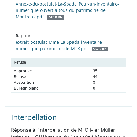
Annexe-du-postulat-La-Spada_Pour-un-inventaire-
numerique-ouvert-a-tous-du-patrimoine-de-
Montreux.pdf
145.8 Kb
Rapport
extrait-postulat-Mme-La-Spada-inventaire-
numerique-patrimoine-de-MTX.pdf
562.2 Kb
Refusé
Approuvé
35
Refusé
44
Abstention
8
Bulletin blanc
0
Interpellation
Réponse à l’interpellation de M. Olivier Müller