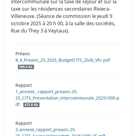
intercommunale sur la taxe de séjour et sur la
taxe sur les résidences secondaires Riviera-
Villeneuve. (Séance de commission le jeudi 9
octobre 2025 à 20 h 00, à la salle des sociétés,
Rue du They 3 à Veytaux).
Préavis
8_4_Preavis_25_2025_BudgetCITS_2026_VFc.pdf
508.4 Kb
Rapport
1_annexe_-rapport_preavis-25-
25_CITS_Presentation_Intercommunale_20251009.p
df
872.8 Kb
Rapport
2-annexe_rapport_preavis-25-
25_CITS_SeanceIntercomm_20251009_VF.pdf