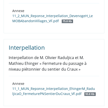
Annexe
11_2_MUN_Reponse_Interpellation_DevenogeH_Le
MOBAbandonVillages_VF.pdf
75.8 Kb
Interpellation
Interpellation de M. Olivier Raduljica et M.
Mathieu Ehinger « Fermeture du passage à
niveau piétonnier du sentier du Craux »
Annexe
11_1_MUN_Reponse_Interpellation_EhingerM_Radu
ljicaO_FermeturePNSentierDuCraux_VF.pdf
93.8 Kb