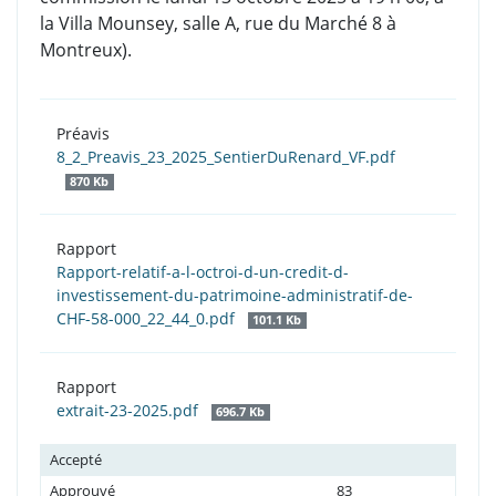
la Villa Mounsey, salle A, rue du Marché 8 à
Montreux).
Préavis
8_2_Preavis_23_2025_SentierDuRenard_VF.pdf
870 Kb
Rapport
Rapport-relatif-a-l-octroi-d-un-credit-d-
investissement-du-patrimoine-administratif-de-
CHF-58-000_22_44_0.pdf
101.1 Kb
Rapport
extrait-23-2025.pdf
696.7 Kb
Accepté
Approuvé
83