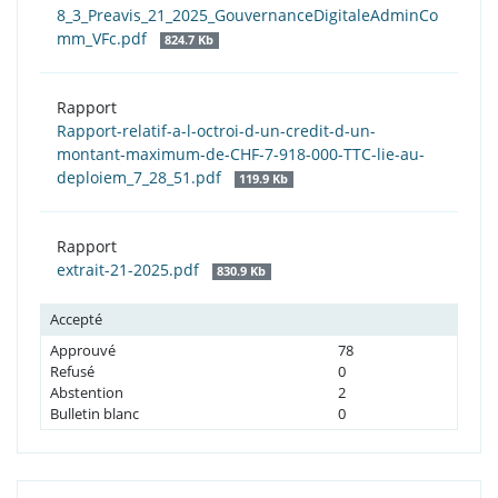
8_3_Preavis_21_2025_GouvernanceDigitaleAdminCo
mm_VFc.pdf
824.7 Kb
Rapport
Rapport-relatif-a-l-octroi-d-un-credit-d-un-
montant-maximum-de-CHF-7-918-000-TTC-lie-au-
deploiem_7_28_51.pdf
119.9 Kb
Rapport
extrait-21-2025.pdf
830.9 Kb
Accepté
Approuvé
78
Refusé
0
Abstention
2
Bulletin blanc
0