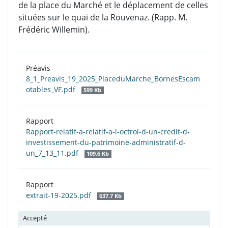
de la place du Marché et le déplacement de celles
situées sur le quai de la Rouvenaz. (Rapp. M.
Frédéric Willemin).
Préavis
8_1_Preavis_19_2025_PlaceduMarche_BornesEscam
otables_VF.pdf
599 Kb
Rapport
Rapport-relatif-a-relatif-a-l-octroi-d-un-credit-d-
investissement-du-patrimoine-administratif-d-
un_7_13_11.pdf
109.6 Kb
Rapport
extrait-19-2025.pdf
637.7 Kb
Accepté