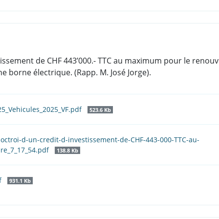
nvestissement de CHF 443’000.- TTC au maximum pour le renou
ne borne électrique. (Rapp. M. José Jorge).
25_Vehicules_2025_VF.pdf
523.6 Kb
l-octroi-d-un-credit-d-investissement-de-CHF-443-000-TTC-au-
re_7_17_54.pdf
138.8 Kb
f
931.1 Kb