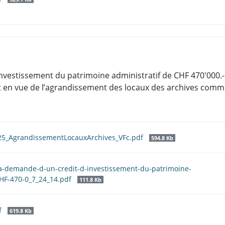
d’investissement du patrimoine administratif de CHF 470'000
 en vue de l’agrandissement des locaux des archives commu
025_AgrandissementLocauxArchives_VFc.pdf
594.8 Kb
-la-demande-d-un-credit-d-investissement-du-patrimoine-
CHF-470-0_7_24_14.pdf
111.8 Kb
f
619.8 Kb