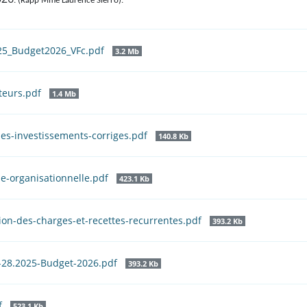
. (Rapp Mme Laurence Sierro).
025_Budget2026_VFc.pdf
3.2 Mb
teurs.pdf
1.4 Mb
es-investissements-corriges.pdf
140.8 Kb
e-organisationnelle.pdf
423.1 Kb
ion-des-charges-et-recettes-recurrentes.pdf
393.2 Kb
-28.2025-Budget-2026.pdf
393.2 Kb
f
523.1 Kb