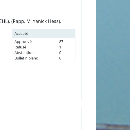
L). (Rapp. M. Yanick Hess).
Accepté
Approuvé
87
Refusé
1
Abstention
0
Bulletin blanc
0