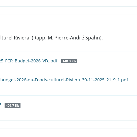
lturel Riviera. (Rapp. M. Pierre‑André Spahn).
025_FCR_Budget-2026_VFc.pdf
148.3 Kb
u-budget-2026-du-Fonds-culturel-Riviera_30-11-2025_21_9_1.pdf
f
409.7 Kb