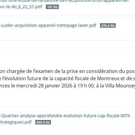
our-une-etude-de-faisabilite-de-l-acquisition-d-un-appareil-de-
our-le-do_6_22_57.pdf
107 Kb
.-Luder-acquisition-appareil-nettoyage-laser.pdf
476.4 Kb
on chargée de l’examen de la prise en considération du pos
l’évolution future de la capacité fiscale de Montreux et de
ces le mercredi 28 janvier 2026 à 19 h 00, à la Villa Mounse
.-Quartier-analyse-approfondie-evolution-future-cap-fiscale-MTX-
trategiques.pdf
605.3 Kb