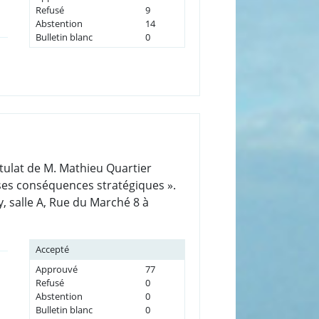
Refusé
9
Abstention
14
Bulletin blanc
0
tulat de M. Mathieu Quartier
 ses conséquences stratégiques ».
y, salle A, Rue du Marché 8 à
Accepté
Approuvé
77
Refusé
0
Abstention
0
Bulletin blanc
0