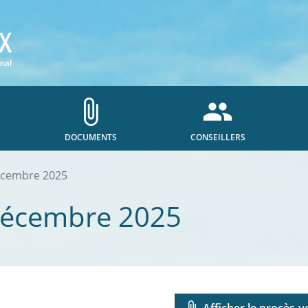
attach_file
people
DOCUMENTS
CONSEILLERS
écembre 2025
décembre 2025
attach_file
Afficher le procès-v