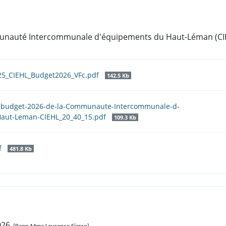
munauté Intercommunale d'équipements du Haut-Léman (CIEH
025_CIEHL_Budget2026_VFc.pdf
142.5 Kb
au-budget-2026-de-la-Communaute-Intercommunale-d-
aut-Leman-CIEHL_20_40_15.pdf
109.3 Kb
f
481.8 Kb
026