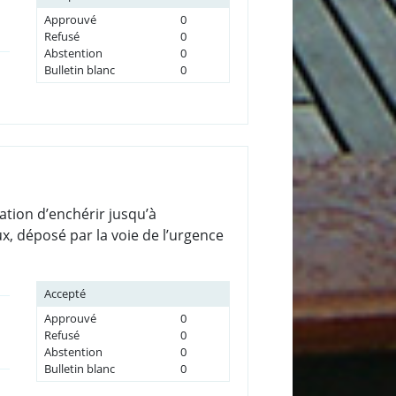
Approuvé
0
Refusé
0
Abstention
0
Bulletin blanc
0
ation d’enchérir jusqu’à
, déposé par la voie de l’urgence
Accepté
Approuvé
0
Refusé
0
Abstention
0
Bulletin blanc
0