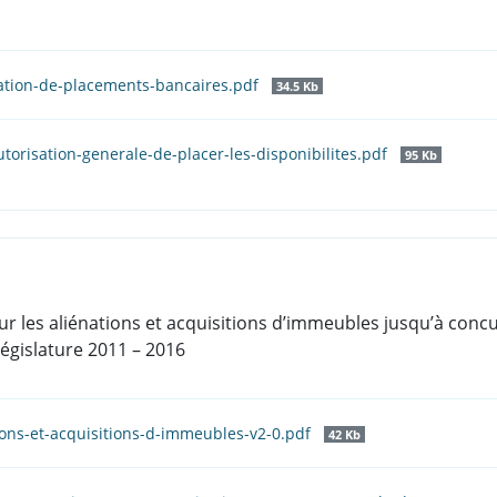
sation-de-placements-bancaires.pdf
34.5 Kb
torisation-generale-de-placer-les-disponibilites.pdf
95 Kb
ur les aliénations et acquisitions d’immeubles jusqu’à concu
législature 2011 – 2016
ions-et-acquisitions-d-immeubles-v2-0.pdf
42 Kb