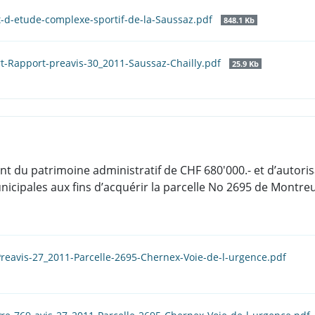
t-d-etude-complexe-sportif-de-la-Saussaz.pdf
848.1 Kb
t-Rapport-preavis-30_2011-Saussaz-Chailly.pdf
25.9 Kb
 du patrimoine administratif de CHF 680'000.- et d’autoris
ipales aux fins d’acquérir la parcelle No 2695 de Montreux
reavis-27_2011-Parcelle-2695-Chernex-Voie-de-l-urgence.pdf