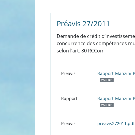
Préavis 27/2011
Demande de crédit d’investissement
concurrence des compétences munic
selon l’art. 80 RCCom
Préavis
Rapport-Manzini-P
26.8 Kb
Rapport
Rapport-Manzini-P
26.8 Kb
Préavis
preavis272011.pd