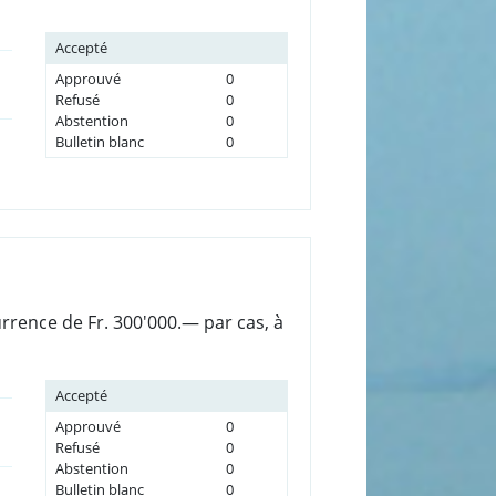
Accepté
Approuvé
0
Refusé
0
Abstention
0
Bulletin blanc
0
rrence de Fr. 300'000.— par cas, à
Accepté
Approuvé
0
Refusé
0
Abstention
0
Bulletin blanc
0