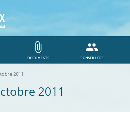
attach_file
people
DOCUMENTS
CONSEILLERS
ctobre 2011
octobre 2011