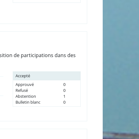
ition de participations dans des
Accepté
Approuvé
0
Refusé
0
Abstention
1
Bulletin blanc
0