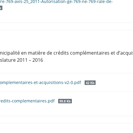
re-769-avis-25_2011-Autorisation-ge-769-ne-769-rale-de-
b
icipalité en matière de crédits complémentaires et d’acquis
slature 2011 – 2016
complementaires-et-acquisitions-v2-0.pdf
42 Kb
redits-complementaires.pdf
99.8 Kb