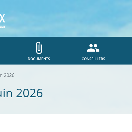
attach_file
people
DOCUMENTS
CONSEILLERS
in 2026
uin 2026