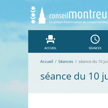
event_seat
access_time
ACCUEIL
SÉANCES
Accueil
Séances
séance du 10 ju
séance du 10 j