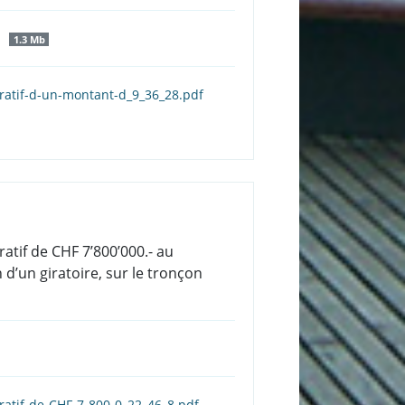
f
1.3 Mb
tratif-d-un-montant-d_9_36_28.pdf
ratif de CHF 7’800’000.- au
 d’un giratoire, sur le tronçon
tratif-de-CHF-7-800-0_22_46_8.pdf