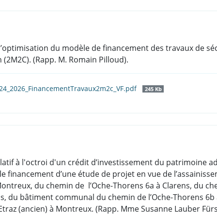
à l’optimisation du modèle de financement des travaux de sé
 (2M2C). (Rapp. M. Romain Pilloud).
_24_2026_FinancementTravaux2m2c_VF.pdf
245 Kb
elatif à l'octroi d'un crédit d’investissement du patrimoine
e financement d’une étude de projet en vue de l’assainiss
à Montreux, du chemin de l’Oche-Thorens 6a à Clarens, du c
ns, du bâtiment communal du chemin de l’Oche-Thorens 6b à
 d’Etraz (ancien) à Montreux. (Rapp. Mme Susanne Lauber Fürs