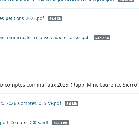
es-petitions_2025.pdf
59.4 Kb
ons-municipales-relatives-aux-terrasses.pdf
537.9 Kb
f aux comptes communaux 2025. (Rapp. Mme Laurence Sierro)
_20_2026_Comptes2025_VF.pdf
5.6 Mb
pport-Comptes-2025.pdf
473.4 Kb