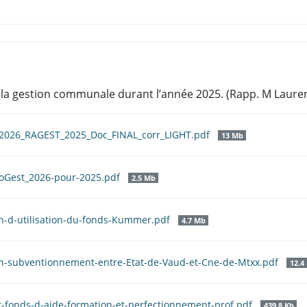
à la gestion communale durant l’année 2025. (Rapp. M Laurent
2026_RAGEST_2025_Doc_FINAL_corr_LIGHT.pdf
13 Mb
oGest_2026-pour-2025.pdf
2.5 Mb
n-d-utilisation-du-fonds-Kummer.pdf
4.7 Mb
n-subventionnement-entre-Etat-de-Vaud-et-Cne-de-Mtxx.pdf
12.4
-fonds-d-aide-formation-et-perfectionnement-prof.pdf
439.8 Kb