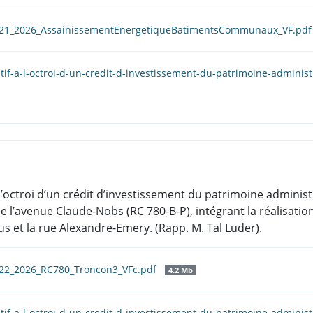
s_21_2026_AssainissementEnergetiqueBatimentsCommunaux_VF.pd
tif-a-l-octroi-d-un-credit-d-investissement-du-patrimoine-adminis
 l’octroi d’un crédit d’investissement du patrimoine administ
 l’avenue Claude-Nobs (RC 780-B-P), intégrant la réalisation
us et la rue Alexandre-Emery. (Rapp. M. Tal Luder).
_22_2026_RC780_Troncon3_VFc.pdf
4.2 Mb
tif-a-l-octroi-d-un-credit-d-investissement-du-patrimoine-adminis