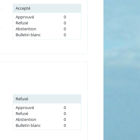
Accepté
Approuvé
0
Refusé
0
Abstention
0
Bulletin blanc
0
Refusé
Approuvé
0
Refusé
0
Abstention
0
Bulletin blanc
0