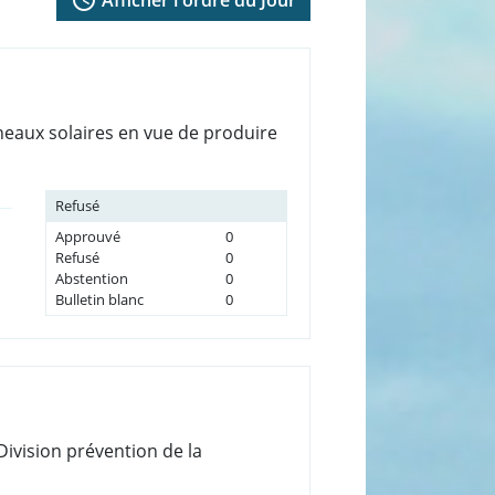
nneaux solaires en vue de produire
Refusé
Approuvé
0
Refusé
0
Abstention
0
Bulletin blanc
0
Division prévention de la