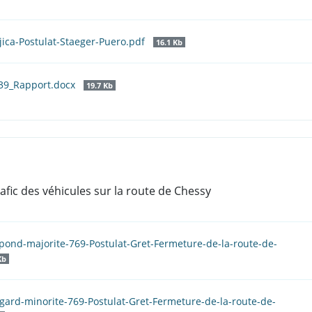
jica-Postulat-Staeger-Puero.pdf
16.1 Kb
_39_Rapport.docx
19.7 Kb
rafic des véhicules sur la route de Chessy
pond-majorite-769-Postulat-Gret-Fermeture-de-la-route-de-
Kb
gard-minorite-769-Postulat-Gret-Fermeture-de-la-route-de-