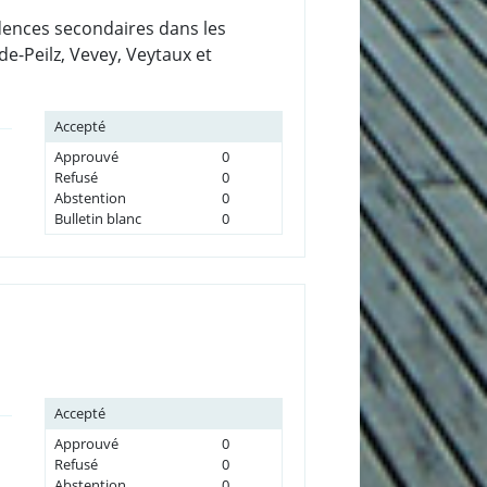
sidences secondaires dans les
e-Peilz, Vevey, Veytaux et
Accepté
Approuvé
0
Refusé
0
Abstention
0
Bulletin blanc
0
Accepté
Approuvé
0
Refusé
0
Abstention
0