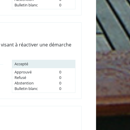
Bulletin blanc
0
visant à réactiver une démarche
Accepté
Approuvé
0
Refusé
0
Abstention
0
Bulletin blanc
0