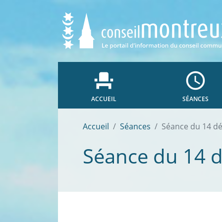
event_seat
access_time
ACCUEIL
SÉANCES
Accueil
Séances
Séance du 14 d
Séance du 14 