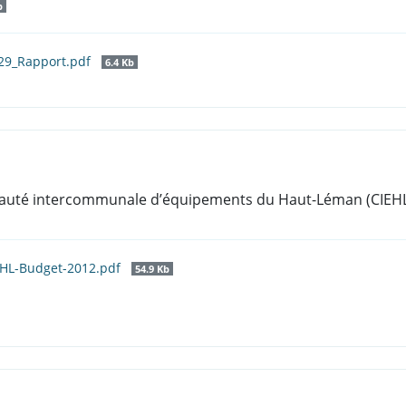
b
_29_Rapport.pdf
6.4 Kb
auté intercommunale d’équipements du Haut-Léman (CIEH
EHL-Budget-2012.pdf
54.9 Kb