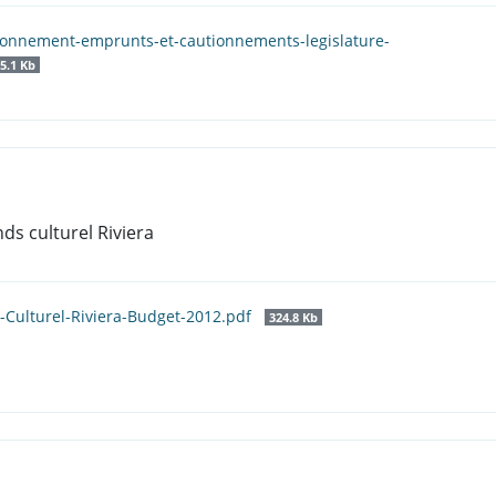
afonnement-emprunts-et-cautionnements-legislature-
5.1 Kb
ds culturel Riviera
d-Culturel-Riviera-Budget-2012.pdf
324.8 Kb