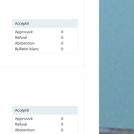
Accepté
Approuvé
0
Refusé
0
Abstention
0
Bulletin blanc
0
Accepté
Approuvé
0
Refusé
0
Abstention
0