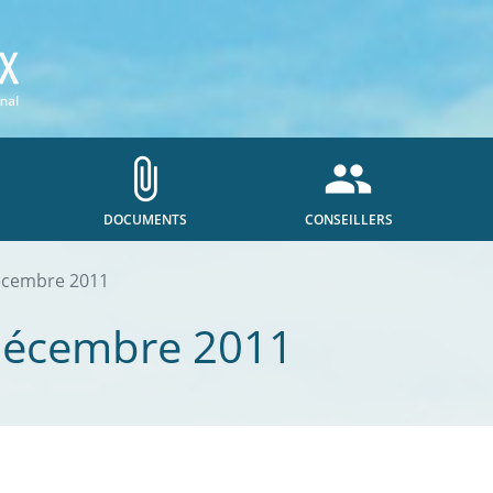
attach_file
people
DOCUMENTS
CONSEILLERS
écembre 2011
décembre 2011