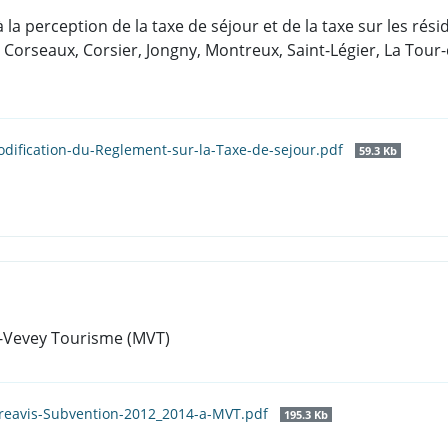
 la perception de la taxe de séjour et de la taxe sur les ré
rseaux, Corsier, Jongny, Montreux, Saint-Légier, La Tour-d
odification-du-Reglement-sur-la-Taxe-de-sejour.pdf
59.3 Kb
-Vevey Tourisme (MVT)
reavis-Subvention-2012_2014-a-MVT.pdf
195.3 Kb