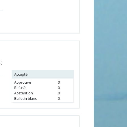
L)
Accepté
Approuvé
0
Refusé
0
Abstention
0
Bulletin blanc
0