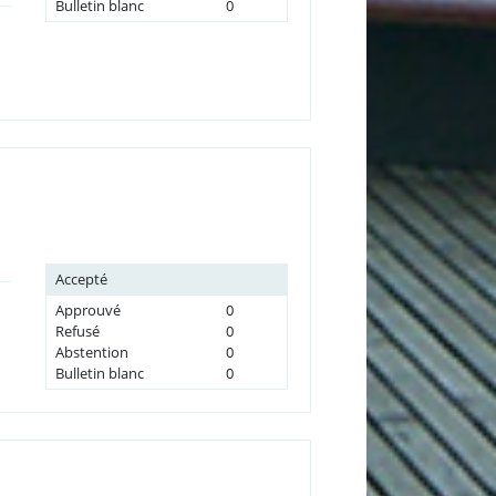
Bulletin blanc
0
Accepté
Approuvé
0
Refusé
0
Abstention
0
Bulletin blanc
0