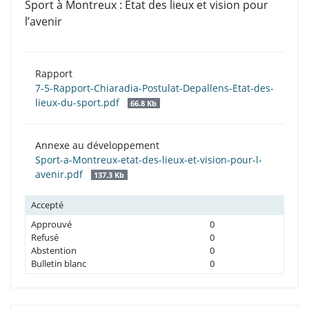
Sport à Montreux : Etat des lieux et vision pour
l’avenir
Rapport
7-5-Rapport-Chiaradia-Postulat-Depallens-Etat-des-
lieux-du-sport.pdf
66.8 Kb
Annexe au développement
Sport-a-Montreux-etat-des-lieux-et-vision-pour-l-
avenir.pdf
137.3 Kb
Accepté
Approuvé
0
Refusé
0
Abstention
0
Bulletin blanc
0