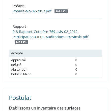
Préavis
Preavis-No-02-2012.pdf
264.4 Kb
Rapport
9-3-Rapport-Gote-Pre-769-avis-02_2012-
Participation-CIEHL-Auditorium-Stravinski.pdf
246.9 Kb
Accepté
Approuvé
0
Refusé
0
Abstention
0
Bulletin blanc
0
Postulat
Etablissons un inventaire des surfaces,