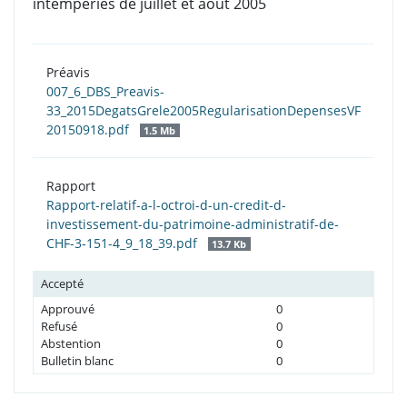
intempéries de juillet et août 2005
Préavis
007_6_DBS_Preavis-
33_2015DegatsGrele2005RegularisationDepensesVF
20150918.pdf
1.5 Mb
Rapport
Rapport-relatif-a-l-octroi-d-un-credit-d-
investissement-du-patrimoine-administratif-de-
CHF-3-151-4_9_18_39.pdf
13.7 Kb
Accepté
Approuvé
0
Refusé
0
Abstention
0
Bulletin blanc
0