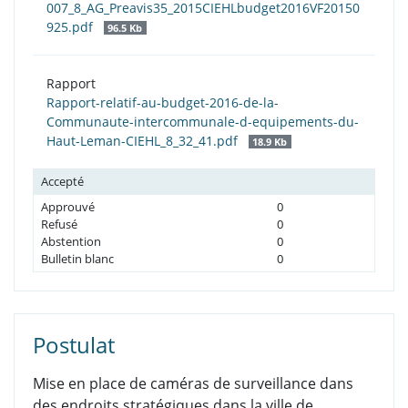
007_8_AG_Preavis35_2015CIEHLbudget2016VF20150
925.pdf
96.5 Kb
Rapport
Rapport-relatif-au-budget-2016-de-la-
Communaute-intercommunale-d-equipements-du-
Haut-Leman-CIEHL_8_32_41.pdf
18.9 Kb
Accepté
Approuvé
0
Refusé
0
Abstention
0
Bulletin blanc
0
Postulat
Mise en place de caméras de surveillance dans
des endroits stratégiques dans la ville de