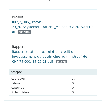
Préavis
007_2_DBS_Preavis-
29_2015SystemeFiltrationE_MaladaireVF20150911.p
df
349.9 Kb
Rapport
Rapport-relatif-a-l-octroi-d-un-credit-d-
investissement-du-patrimoine-administratif-de-
CHF-75-000._15_29_23.pdf
16.3 Kb
Accepté
Approuvé
77
Refusé
0
Abstention
0
Bulletin blanc
0