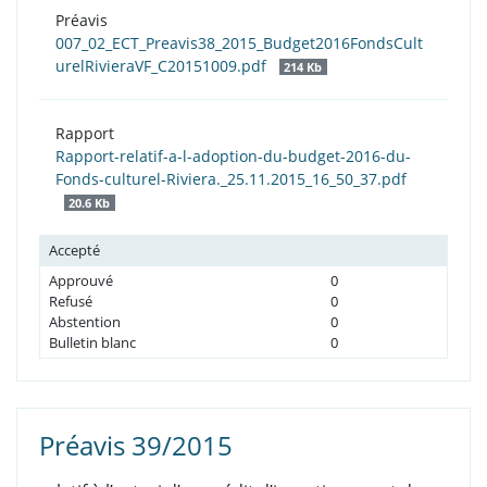
Préavis
007_02_ECT_Preavis38_2015_Budget2016FondsCult
urelRivieraVF_C20151009.pdf
214 Kb
Rapport
Rapport-relatif-a-l-adoption-du-budget-2016-du-
Fonds-culturel-Riviera._25.11.2015_16_50_37.pdf
20.6 Kb
Accepté
Approuvé
0
Refusé
0
Abstention
0
Bulletin blanc
0
Préavis 39/2015