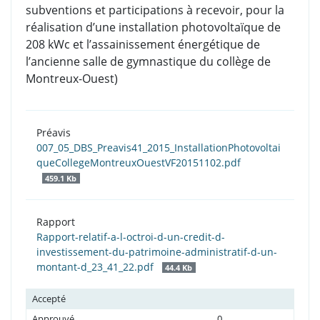
subventions et participations à recevoir, pour la
réalisation d’une installation photovoltaïque de
208 kWc et l’assainissement énergétique de
l’ancienne salle de gymnastique du collège de
Montreux-Ouest)
Préavis
007_05_DBS_Preavis41_2015_InstallationPhotovoltai
queCollegeMontreuxOuestVF20151102.pdf
459.1 Kb
Rapport
Rapport-relatif-a-l-octroi-d-un-credit-d-
investissement-du-patrimoine-administratif-d-un-
montant-d_23_41_22.pdf
44.4 Kb
Accepté
Approuvé
0