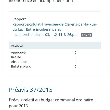
incohérence et incompréhension ».
Rapport
Rapport-postulat-Traversee-de-Clarens-par-la-Rue-
du-Lac--Entre-incoherence-et-
incomprehension-._03.11.2_11_8_26.pdf
17.5 Kb
Accepté
Approuvé
0
Refusé
0
Abstention
0
Bulletin blanc
0
Préavis 37/2015
Préavis relatif au budget communal ordinaire
pour 2016