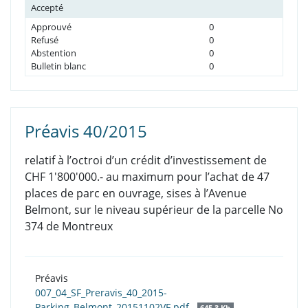
Accepté
Approuvé
0
Refusé
0
Abstention
0
Bulletin blanc
0
Préavis 40/2015
relatif à l’octroi d’un crédit d’investissement de
CHF 1'800'000.- au maximum pour l’achat de 47
places de parc en ouvrage, sises à l’Avenue
Belmont, sur le niveau supérieur de la parcelle No
374 de Montreux
Préavis
007_04_SF_Preravis_40_2015-
Parking_Belmont_20151102VF.pdf
645.3 Kb