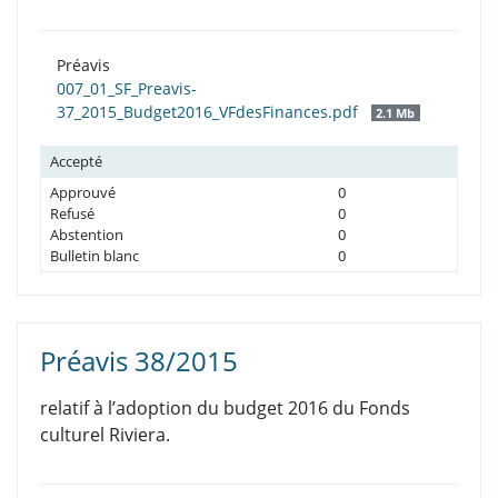
Préavis
007_01_SF_Preavis-
37_2015_Budget2016_VFdesFinances.pdf
2.1 Mb
Accepté
Approuvé
0
Refusé
0
Abstention
0
Bulletin blanc
0
Préavis 38/2015
relatif à l’adoption du budget 2016 du Fonds
culturel Riviera.