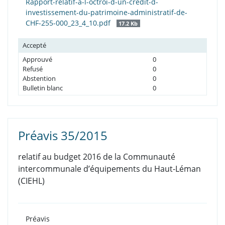
Rapport-relatif-a-l-octroi-d-un-credit-d-
investissement-du-patrimoine-administratif-de-
CHF-255-000_23_4_10.pdf
17.2 Kb
Accepté
Approuvé
0
Refusé
0
Abstention
0
Bulletin blanc
0
Préavis 35/2015
relatif au budget 2016 de la Communauté
intercommunale d’équipements du Haut-Léman
(CIEHL)
Préavis