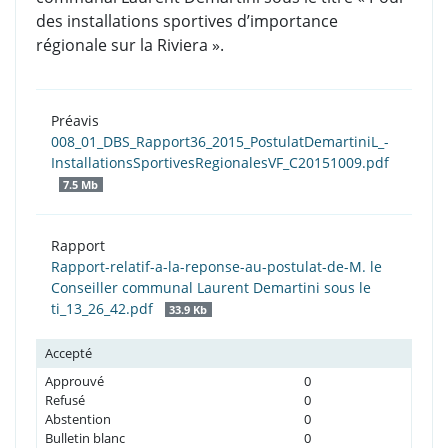
des installations sportives d’importance
régionale sur la Riviera ».
Préavis
008_01_DBS_Rapport36_2015_PostulatDemartiniL_-
InstallationsSportivesRegionalesVF_C20151009.pdf
7.5 Mb
Rapport
Rapport-relatif-a-la-reponse-au-postulat-de-M. le
Conseiller communal Laurent Demartini sous le
ti_13_26_42.pdf
33.9 Kb
Accepté
Approuvé
0
Refusé
0
Abstention
0
Bulletin blanc
0