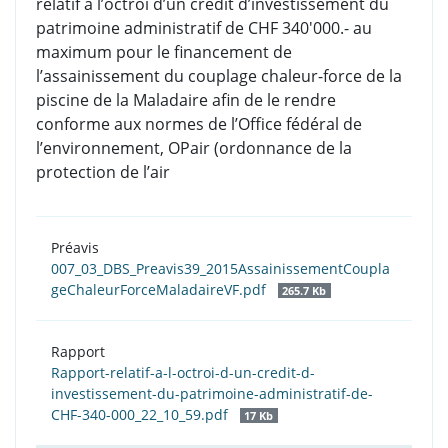
relatif à l’octroi d’un crédit d’investissement du
patrimoine administratif de CHF 340'000.- au
maximum pour le financement de
l’assainissement du couplage chaleur-force de la
piscine de la Maladaire afin de le rendre
conforme aux normes de l’Office fédéral de
l’environnement, OPair (ordonnance de la
protection de l’air
Préavis
007_03_DBS_Preavis39_2015AssainissementCoupla
geChaleurForceMaladaireVF.pdf
265.7 Kb
Rapport
Rapport-relatif-a-l-octroi-d-un-credit-d-
investissement-du-patrimoine-administratif-de-
CHF-340-000_22_10_59.pdf
17 Kb