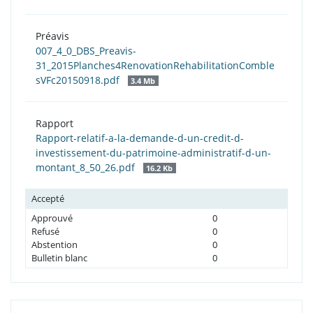
Préavis
007_4_0_DBS_Preavis-
31_2015Planches4RenovationRehabilitationComble
sVFc20150918.pdf
3.4 Mb
Rapport
Rapport-relatif-a-la-demande-d-un-credit-d-
investissement-du-patrimoine-administratif-d-un-
montant_8_50_26.pdf
16.2 Kb
Accepté
Approuvé
0
Refusé
0
Abstention
0
Bulletin blanc
0