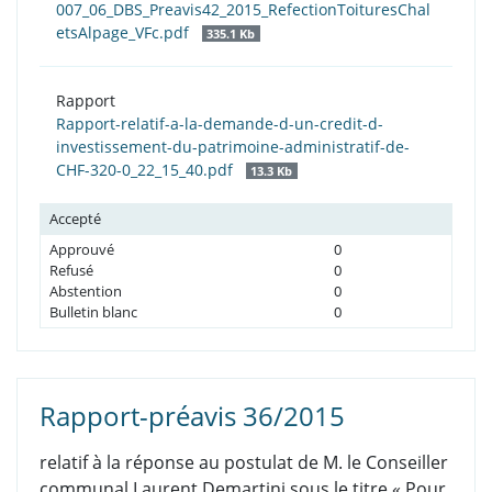
007_06_DBS_Preavis42_2015_RefectionToituresChal
etsAlpage_VFc.pdf
335.1 Kb
Rapport
Rapport-relatif-a-la-demande-d-un-credit-d-
investissement-du-patrimoine-administratif-de-
CHF-320-0_22_15_40.pdf
13.3 Kb
Accepté
Approuvé
0
Refusé
0
Abstention
0
Bulletin blanc
0
Rapport-préavis 36/2015
relatif à la réponse au postulat de M. le Conseiller
communal Laurent Demartini sous le titre « Pour