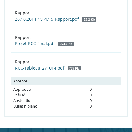
Rapport
26.10.2014_19_47_5_Rapport.pdf
53.2 Kb
Rapport
Projet-RCC-Final.pdf
663.6 Kb
Rapport
RCC-Tableau_271014.pdf
729 Kb
Accepté
Approuvé
0
Refusé
0
Abstention
0
Bulletin blanc
0