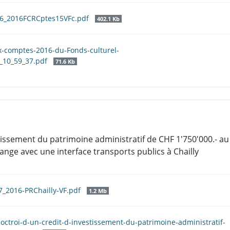
06_2016FCRCptes15VFc.pdf
402.1 Kb
ux-comptes-2016-du-Fonds-culturel-
6_10_59_37.pdf
71.6 Kb
nvestissement du patrimoine administratif de CHF 1'750'000.-
nge avec une interface transports publics à Chailly
7_2016-PRChailly-VF.pdf
1.2 Mb
l-octroi-d-un-credit-d-investissement-du-patrimoine-administratif-