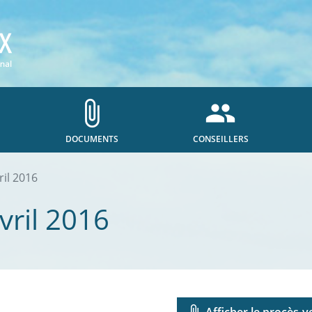
attach_file
people
DOCUMENTS
CONSEILLERS
ril 2016
vril 2016
attach_file
Afficher le procès-v