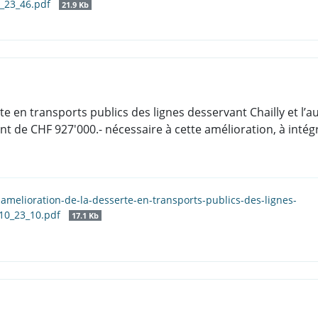
0_23_46.pdf
21.9 Kb
erte en transports publics des lignes desservant Chailly et l
nt de CHF 927'000.- nécessaire à cette amélioration, à inté
l-amelioration-de-la-desserte-en-transports-publics-des-lignes-
_10_23_10.pdf
17.1 Kb