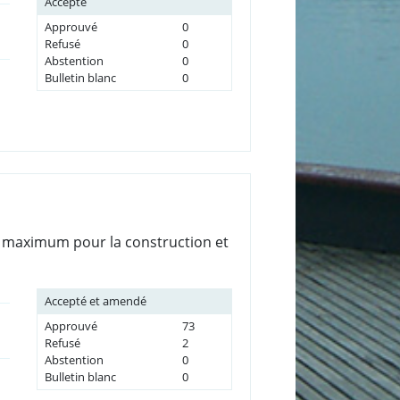
Accepté
Approuvé
0
Refusé
0
Abstention
0
Bulletin blanc
0
 au maximum pour la construction et
Accepté et amendé
Approuvé
73
Refusé
2
Abstention
0
Bulletin blanc
0