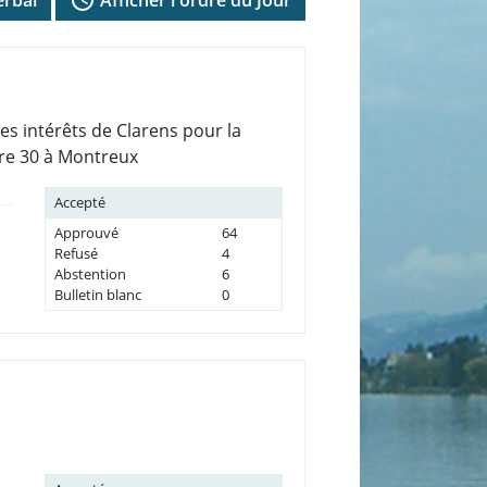
es intérêts de Clarens pour la
are 30 à Montreux
Accepté
Approuvé
64
Refusé
4
Abstention
6
Bulletin blanc
0