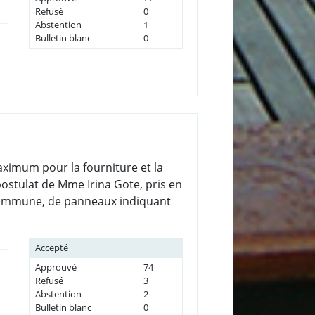
Refusé
0
Abstention
1
Bulletin blanc
0
maximum pour la fourniture et la
postulat de Mme Irina Gote, pris en
re Commune, de panneaux indiquant
Accepté
Approuvé
74
Refusé
3
Abstention
2
Bulletin blanc
0