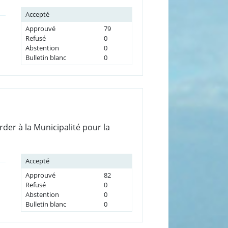
Accepté
Approuvé
79
Refusé
0
Abstention
0
Bulletin blanc
0
rder à la Municipalité pour la
Accepté
Approuvé
82
Refusé
0
Abstention
0
Bulletin blanc
0