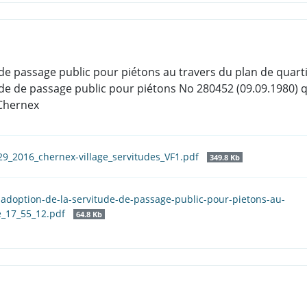
e de passage public pour piétons au travers du plan de quarti
tude de passage public pour piétons No 280452 (09.09.1980) q
 Chernex
29_2016_chernex-village_servitudes_VF1.pdf
349.8 Kb
l-adoption-de-la-servitude-de-passage-public-pour-pietons-au-
e_17_55_12.pdf
64.8 Kb