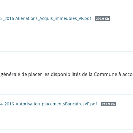
23_2016-Alienations_Acquis_immeubles_VF.pdf
299.9 Kb
on générale de placer les disponibilités de la Commune à acco
24_2016_Autorisation_placementsBancairesVF.pdf
212.9 Kb