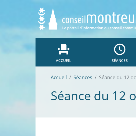
event_seat
access_time
ACCUEIL
SÉANCES
Accueil
Séances
Séance du 12 o
Séance du 12 