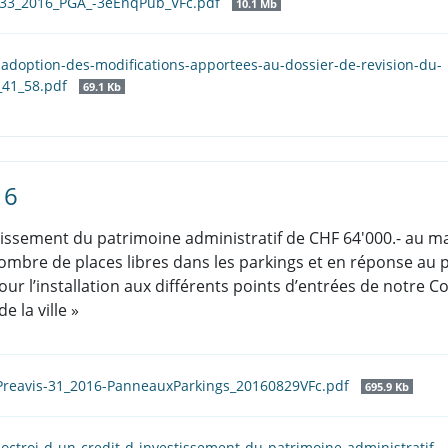
_33_2016_PGA_-3eEnqPub_VFc.pdf
10.1 Mb
l-adoption-des-modifications-apportees-au-dossier-de-revision-du-
_41_58.pdf
69.1 Kb
16
vestissement du patrimoine administratif de CHF 64'000.- au 
ombre de places libres dans les parkings et en réponse au 
 Pour l’installation aux différents points d’entrées de not
e la ville »
Preavis-31_2016-PanneauxParkings_20160829VFc.pdf
695.9 Kb
l-octroi-d-un-credit-d-investissement-du-patrimoine-administratif-