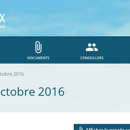
attach_file
people
DOCUMENTS
CONSEILLERS
ctobre 2016
octobre 2016
attach_file
Afficher le procès-v