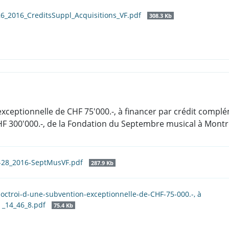
26_2016_CreditsSuppl_Acquisitions_VF.pdf
308.3 Kb
 exceptionnelle de CHF 75'000.-, à financer par crédit complém
CHF 300'000.-, de la Fondation du Septembre musical à Mont
s-28_2016-SeptMusVF.pdf
287.9 Kb
l-octroi-d-une-subvention-exceptionnelle-de-CHF-75-000.-, à
t _14_46_8.pdf
75.4 Kb