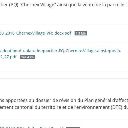
artier (PQ) "Chernex Village" ainsi que la vente de la parce
30_2016_ChernexVillage_VFc_docx.pdf
1.3 Mb
l-adoption-du-plan-de-quartier-PQ-Chernex-Village-ainsi-que-la-
12_27.pdf
142.4 Kb
ons apportées au dossier de révision du Plan général d’affect
ement cantonal du territoire et de l’environnement (DTE) du