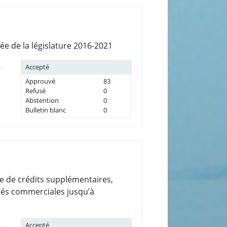
rée de la législature 2016-2021
Accepté
Approuvé
83
Refusé
0
Abstention
0
Bulletin blanc
0
re de crédits supplémentaires,
étés commerciales jusqu’à
Accepté