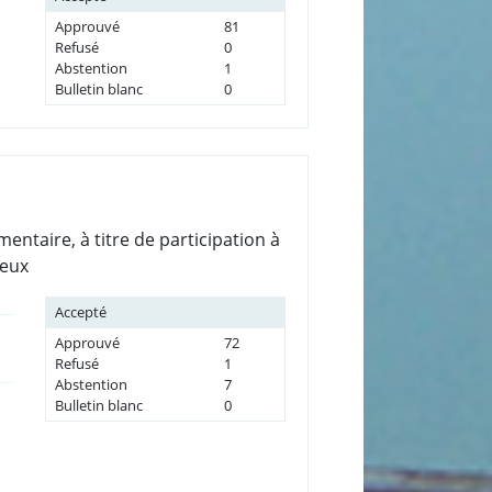
Approuvé
81
Refusé
0
Abstention
1
Bulletin blanc
0
entaire, à titre de participation à
reux
Accepté
Approuvé
72
Refusé
1
Abstention
7
Bulletin blanc
0