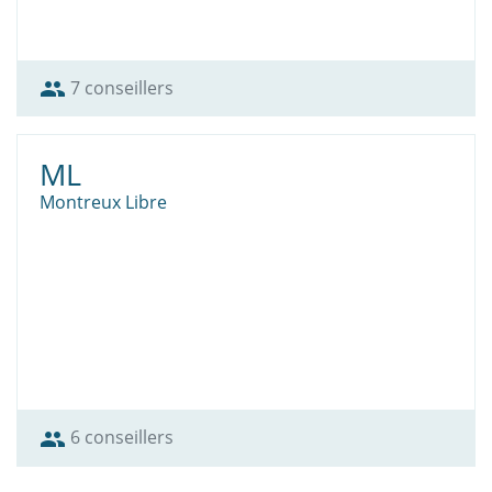
7 conseillers
group
ML
Montreux Libre
6 conseillers
group