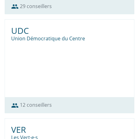
29 conseillers
group
UDC
Union Démocratique du Centre
12 conseillers
group
VER
Les Vert·e·s